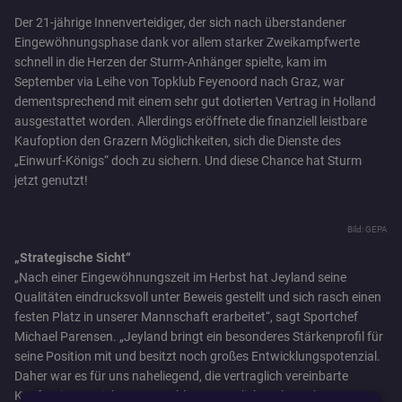
Der 21-jährige Innenverteidiger, der sich nach überstandener
Eingewöhnungsphase dank vor allem starker Zweikampfwerte
schnell in die Herzen der Sturm-Anhänger spielte, kam im
September via Leihe von Topklub Feyenoord nach Graz, war
dementsprechend mit einem sehr gut dotierten Vertrag in Holland
ausgestattet worden. Allerdings eröffnete die finanziell leistbare
Kaufoption den Grazern Möglichkeiten, sich die Dienste des
„Einwurf-Königs“ doch zu sichern. Und diese Chance hat Sturm
jetzt genutzt!
Bild: GEPA
„Strategische Sicht“
„Nach einer Eingewöhnungszeit im Herbst hat Jeyland seine
Qualitäten eindrucksvoll unter Beweis gestellt und sich rasch einen
festen Platz in unserer Mannschaft erarbeitet“, sagt Sportchef
Michael Parensen. „Jeyland bringt ein besonderes Stärkenprofil für
seine Position mit und besitzt noch großes Entwicklungspotenzial.
Daher war es für uns naheliegend, die vertraglich vereinbarte
Kaufoption zu ziehen – sowohl aus sportlicher als auch aus