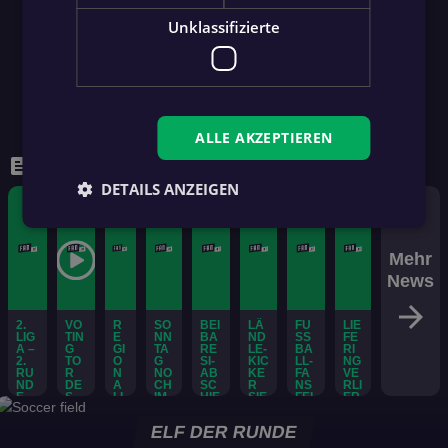
Unklassifizierte
ALLE AKZEPTIEREN
feed
WEITERE NEWS
DETAILS ANZEIGEN
Mehr
News
arrow_forward
2.
VO
R
SO
BEI
LÄ
FU
LIE
LIG
TIN
E
NN
BA
ND
SS
FE
A –
G
GI
TA
RE
LE-
BA
RI
2.
TO
O
G
SI-
KIC
LL-
NG
RU
R
N
NO
AB
KE
FA
VE
ND
DE
A
CH
SC
R
NS
RLI
E
S
LL
IM
HIE
SIE
FEI
ER
JA
IG
KA
D
GE
ER
T
3:0
HR
A
ST
N
N
Br
E
ELF DER RUNDE
!
ES
N
EN
3:
Ho
as
ntt
O
Ab