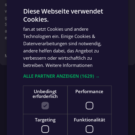
strategischer Sicht“, gibt der Sportdirektor einen Teil des Plans zu
Diese Webseite verwendet
verstehen. Somit hat Sturm nun eine im besten Fall
Cookies.
gewinnbringende Transferaktie mehr im Kader. Ob und wie viele
GERMAN
Spiele Mitchell, der sich gerade für die WM vorbereitet, für Sturm
fan.at setzt Cookies und andere
GERMAN
absolvieren wird, bleibt abzuwarten. Ebenfalls, ob er vielleicht als
Technologien ein. Einige Cookies &
ein Top-Transfer in die Klubhistorie eingeht.
Datenverarbeitungen sind notwendig,
andere helfen dabei, das Angebot zu
Mehr zu diesem Beitrag gibt es auch auf
krone.at
verbessern oder wirtschaftlich zu
betreiben.
Weitere Informationen
ALLE PARTNER ANZEIGEN
(1629) →
Unbedingt
Performance
erforderlich
Targeting
Funktionalität