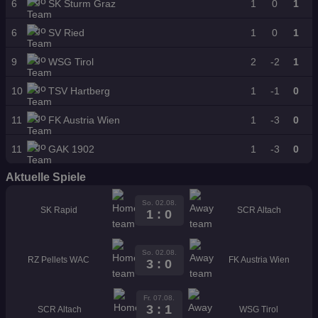
6
SK Sturm Graz
1
0
1
n
s
6
SV Ried
1
0
1
“
9
WSG Tirol
2
-2
1
10
TSV Hartberg
1
-1
0
11
FK Austria Wien
1
-3
0
11
GAK 1902
1
-3
0
Aktuelle Spiele
So. 02.08.
SK Rapid
SCR Altach
1 : 0
So. 02.08.
RZ Pellets WAC
FK Austria Wien
3 : 0
Fr. 07.08.
3 : 1
SCR Altach
WSG Tirol