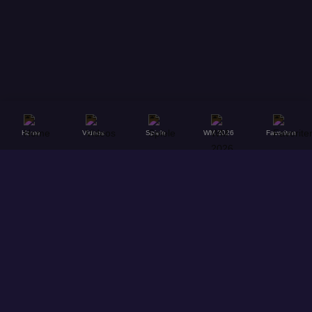
Home
Videos
Spiele
WM 2026
Favoriten
© 2026
Hol dir unsere App für ein noch besseres Erlebnis!