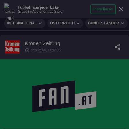
search
micro
person
Fußball aus jeder Ecke
sports_soccer
expand_more
close
FUSSBALL
Installieren
Gratis im App und Play Store!
Suche
Reporter
Login
expand_more
expand_more
expand_more
INTERNATIONAL
ÖSTERREICH
BUNDESLÄNDER
Kronen Zeitung
share
schedule
02.06.2026, 14:37 Uhr