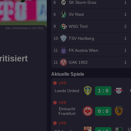
6
SK Sturm Graz
1
6
SV Ried
1
9
WSG Tirol
2
Bild: EPA/RONALD WITTEK
10
TSV Hartberg
1
11
FK Austria Wien
1
tisiert
11
GAK 1902
1
Aktuelle Spiele
LIVE
1 : 0
Leeds United
LIVE
Eintracht
0 : 0
Frankfurt
LIVE
U