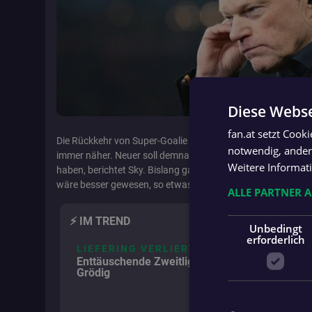
Diese Webse
Bil
fan.at setzt Cook
Die Rückkehr von Super-Goalie Manuel Neuer ins deutsche 
notwendig, andere
immer näher. Neuer soll demnach in den vergangenen Tage
Weitere Informat
haben, berichtet Sky. Bislang galt eigentlich Oliver Bauman
wäre besser gewesen, so etwas „viel, viel früher abzuräume
ALLE PARTNER 
⚡️ IM TREND
Unbedingt
erforderlich
LIEFERING VERLIERT
Enttäuschende Zweitliga-Rückkehr nach
Grödig