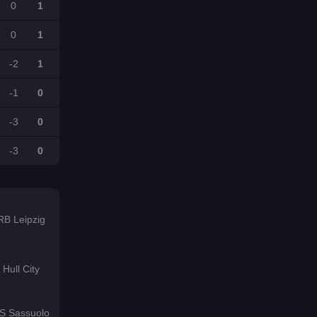
0
1
0
1
-2
1
-1
0
-3
0
-3
0
RB Leipzig
Hull City
S Sassuolo