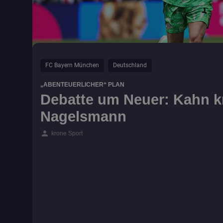
FC Bayern München
Deutschland
„ABENTEUERLICHER“ PLAN
Debatte um Neuer: Kahn kri
Nagelsmann
person
krone Sport