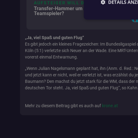
DETAILS ANZ
AUFSTEIGER WILL DUO
Transfer-Hammer um gleich zwei ÖFB-
Teamspieler?
Unbed
„Ja, viel Spaß und guten Flug“
Unbedingt erforderli
Es gibt jedoch ein kleines Fragezeichen: Im Bundesligaspie
Kontoverwaltung. Oh
Köln (5:1) verletzte sich Neuer an der Wade. Eine MRT-Unt
vorerst einmal Entwarnung.
Name
fanat_access_token
„Wenn Julian Nagelsmann geplant hat, ihn (Anm. d. Red.:
und jetzt kann er nicht, weil er verletzt ist, was erzählst du j
Baumann? Den machst du jetzt stark für die WM, dass der m
fanat_show_app_b
deutschen Tor steht. Ja, viel Spaß und guten Flug“, so Kahn
Mehr zu diesem Beitrag gibt es auch auf
krone.at
fanat_bettinggame
io