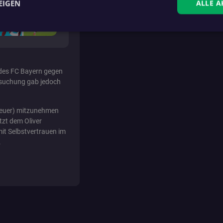
EIGEN
ALLE A
ingt erforderlich
Performance
Targeting
Funktionalität
Unklassifi
che Cookies ermöglichen wesentliche Kernfunktionen der Website wie die Benutzeran
l des FC Bayern gegen
ne die unbedingt erforderlichen Cookies kann die Website nicht ordnungsgemäß ver
ersuchung gab jedoch
Anbieter
/
Domäne
.fan.at
 Neuer) mitzunehmen
etzt dem Oliver
it Selbstvertrauen im
anner
.fan.at
.
_teaser_shown
.fan.at
sockets.fan.at