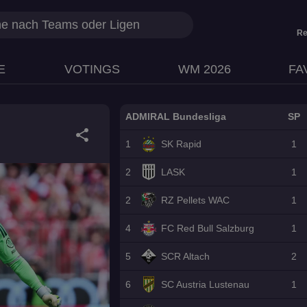
Re
E
VOTINGS
WM 2026
FA
ADMIRAL Bundesliga
SP
share
1
SK Rapid
1
2
LASK
1
2
RZ Pellets WAC
1
4
FC Red Bull Salzburg
1
5
SCR Altach
2
6
SC Austria Lustenau
1