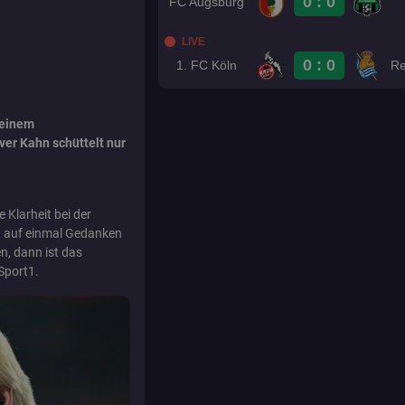
0 : 0
FC Augsburg
LIVE
0 : 0
1. FC Köln
Re
 einem
er Kahn schüttelt nur
 Klarheit bei der
zt auf einmal Gedanken
n, dann ist das
 Sport1.