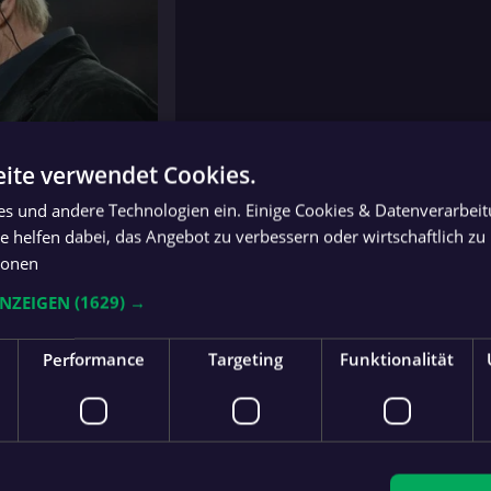
ite verwendet Cookies.
d: AFP/APA/KERSTIN JOENSSON
ies und andere Technologien ein. Einige Cookies & Datenverarbei
Nationalteam rückt
 helfen dabei, das Angebot zu verbessern oder wirtschaftlich zu 
n für die WM zugesagt
ionen
n als Nummer eins. Es
n“, betont Kahn.
ANZEIGEN
(1629) →
Performance
Targeting
Funktionalität