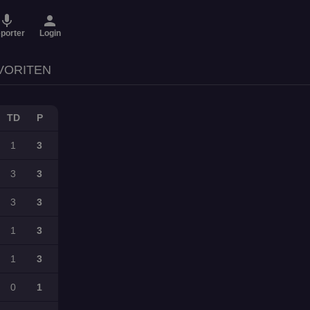
micro
person
porter
Login
VORITEN
TD
P
1
3
3
3
3
3
1
3
1
3
0
1