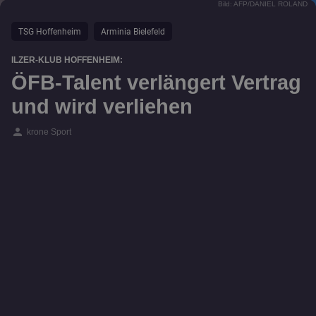
Bild: AFP/DANIEL ROLAND
TSG Hoffenheim
Arminia Bielefeld
ILZER-KLUB HOFFENHEIM:
ÖFB-Talent verlängert Vertrag
und wird verliehen
person
krone Sport