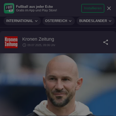
search
micro
person
Fußball aus jeder Ecke
sports_soccer
expand_more
close
FUSSBALL
Installieren
Gratis im App und Play Store!
Suche
Reporter
Login
expand_more
expand_more
expand_more
INTERNATIONAL
ÖSTERREICH
BUNDESLÄNDER
Kronen Zeitung
share
schedule
09.07.2025, 09:06 Uhr