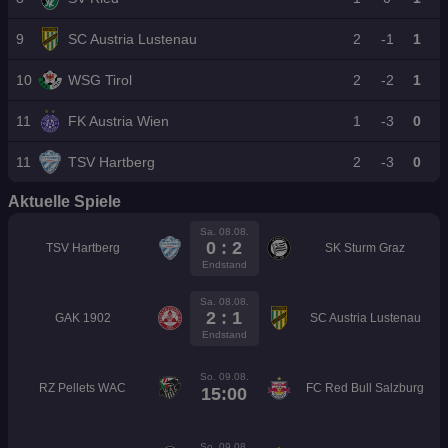
9
SC Austria Lustenau
2
-1
1
10
WSG Tirol
2
-2
1
11
FK Austria Wien
1
-3
0
11
TSV Hartberg
2
-3
0
Aktuelle Spiele
Sa. 08.08.
0 : 2
TSV Hartberg
SK Sturm Graz
Endstand
Sa. 08.08.
2 : 1
GAK 1902
SC Austria Lustenau
Endstand
So. 09.08.
RZ Pellets WAC
FC Red Bull Salzburg
15:00
So. 09.08.