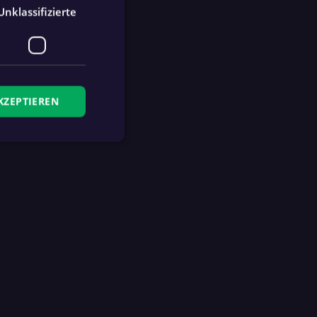
Unklassifizierte
KZEPTIEREN
zierte
meldung und die
wendet werden.
Ablaufdatum
Beschreibung
4 Wochen 2
This cookie is used by
Tage
fan.at to remember logged
in users.
1 Jahr
This cookie is used by
fan.at to determine if the
app store banner was