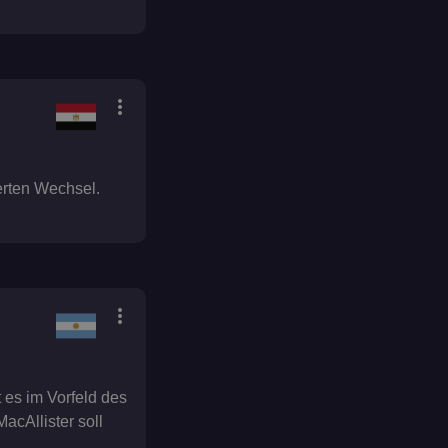
more_vert
erten Wechsel.
more_vert
 es im Vorfeld des
acAllister soll