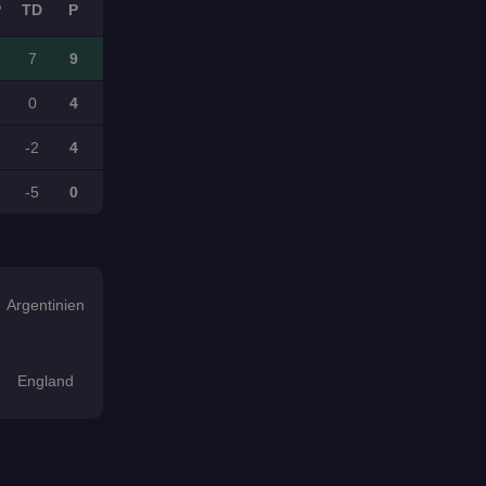
P
TD
P
7
9
0
4
-2
4
-5
0
Argentinien
England