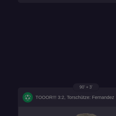
__cf_bm
browser_id
90' + 3'
TOOOR!!! 3:2, Torschütze: Fernandez
suid
CookieScriptConse