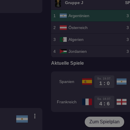
Gruppe J
S
1
Argentinien
3
2
Österreich
3
3
Algerien
3
4
Jordanien
3
Aktuelle Spiele
So. 19.07.
Spanien
1 : 0
Sa. 18.07.
Frankreich
4 : 6
more_vert
Zum Spielplan