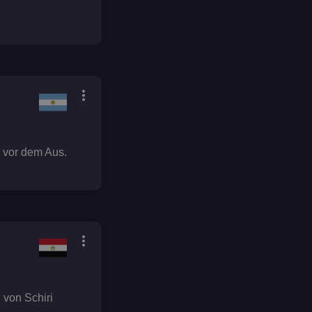
more_vert
 vor dem Aus.
more_vert
 von Schiri