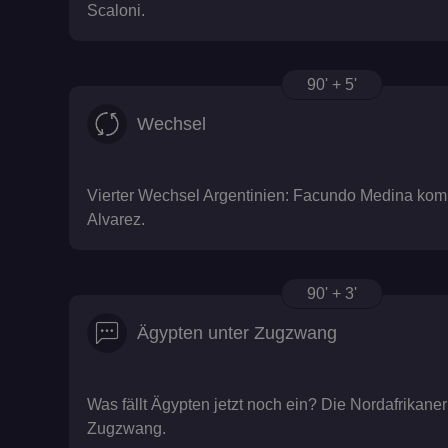
Scaloni.
fanat_bettinggame
90' + 5'
io
Wechsel
pid_signature
Vierter Wechsel Argentinien: Facundo Medina komm
Alvarez.
90' + 3'
Ägypten unter Zugzwang
SERVERID
Was fällt Ägypten jetzt noch ein? Die Nordafrikaner 
Zugzwang.