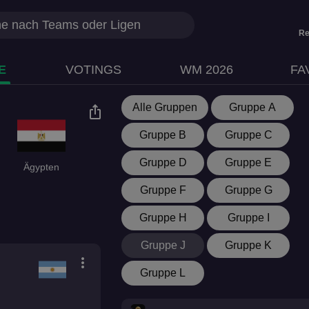
Re
E
VOTINGS
WM 2026
FA
Alle Gruppen
Gruppe A
ios_share
Gruppe B
Gruppe C
Gruppe D
Gruppe E
Ägypten
Gruppe F
Gruppe G
Gruppe H
Gruppe I
Gruppe J
Gruppe K
more_vert
Gruppe L