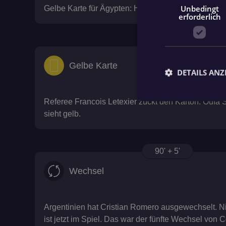
Unbedingt
Gelbe Karte für Ägypten: Hamdi Fathi sieht den Kar
erforderlich
90' + 5'
Gelbe Karte
DETAILS ANZ
Referee Francois Letexier zückt den Karton. Oufa 
sieht gelb.
Unbed
Unbedingt erforderli
Kontoverwaltung. Oh
90' + 5'
Name
Wechsel
fanat_access_token
Argentinien hat Cristian Romero ausgewechselt. 
fanat_show_app_b
ist jetzt im Spiel. Das war der fünfte Wechsel von 