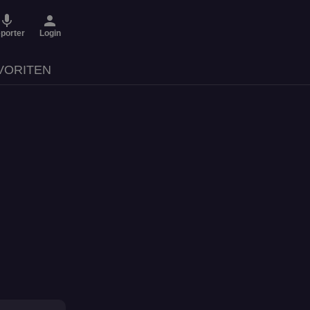
micro
person
porter
Login
VORITEN