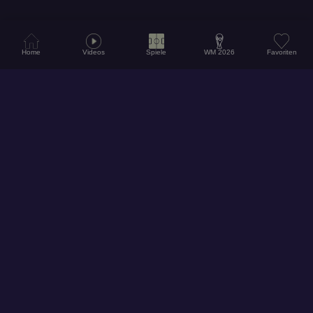
Home
Videos
Spiele
WM 2026
Favoriten
© 2026
Hol dir unsere App für ein noch besseres Erlebnis!
Folge uns auf Social Media