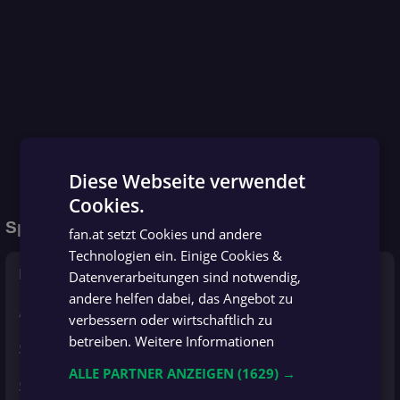
Diese Webseite verwendet
Cookies.
GERMAN
Spielinformationen
fan.at setzt Cookies und andere
GERMAN
Technologien ein. Einige Cookies &
Bewerb
Regionalliga Ost
, Runde 1
Datenverarbeitungen sind notwendig,
andere helfen dabei, das Angebot zu
Anpfiff
Freitag, 01.08.25 | 16:00
verbessern oder wirtschaftlich zu
betreiben.
Weitere Informationen
Stadion
Donaufeld
ALLE PARTNER ANZEIGEN
(1629) →
Schiedsrichter
Cagri Demir