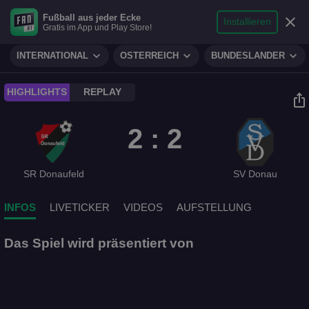
search
micro
person
Fußball aus jeder Ecke
sports_soccer
expand_more
close
FUSSBALL
Installieren
Gratis im App und Play Store!
Suche
Reporter
Login
expand_more
expand_more
expand_more
INTERNATIONAL
ÖSTERREICH
BUNDESLÄNDER
play_circle
HIGHLIGHTS
REPLAY
ios_share
2 : 2
SR Donaufeld
SV Donau
INFOS
LIVETICKER
VIDEOS
AUFSTELLUNG
Das Spiel wird präsentiert von