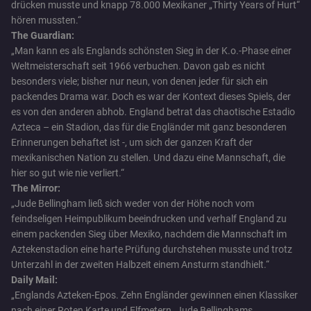
drücken musste und knapp 78.000 Mexikaner „Thirty Years of Hurt“
hören mussten.“
The Guardian:
„Man kann es als Englands schönsten Sieg in der K.o.-Phase einer
Weltmeisterschaft seit 1966 verbuchen. Davon gab es nicht
besonders viele; bisher nur neun, von denen jeder für sich ein
packendes Drama war. Doch es war der Kontext dieses Spiels, der
es von den anderen abhob. England betrat das chaotische Estadio
Azteca – ein Stadion, das für die Engländer mit ganz besonderen
Erinnerungen behaftet ist -, um sich der ganzen Kraft der
mexikanischen Nation zu stellen. Und dazu eine Mannschaft, die
hier so gut wie nie verliert.“
The Mirror:
„Jude Bellingham ließ sich weder von der Höhe noch vom
feindseligen Heimpublikum beeindrucken und verhalf England zu
einem packenden Sieg über Mexiko, nachdem die Mannschaft im
Aztekenstadion eine harte Prüfung durchstehen musste und trotz
Unterzahl in der zweiten Halbzeit einem Ansturm standhielt.“
Daily Mail:
„Englands Azteken-Epos. Zehn Engländer gewinnen einen Klassiker
nach einer Roten Karte und Elfmetern. Jude Bellinghams