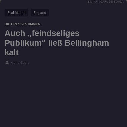
Bild: AFP/CARL DE SOUZA
Real Madrid
England
DIE PRESSESTIMMEN:
Auch „feindseliges
Publikum“ ließ Bellingham
kalt
person
krone Sport