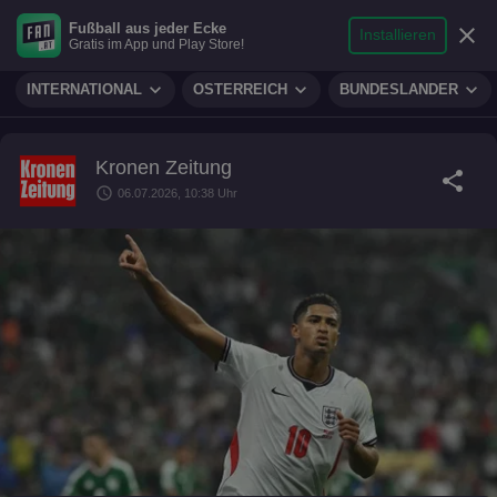
search
micro
person
Fußball aus jeder Ecke
sports_soccer
expand_more
close
FUSSBALL
Installieren
Gratis im App und Play Store!
Suche
Reporter
Login
expand_more
expand_more
expand_more
INTERNATIONAL
ÖSTERREICH
BUNDESLÄNDER
Kronen Zeitung
share
schedule
06.07.2026, 10:38 Uhr