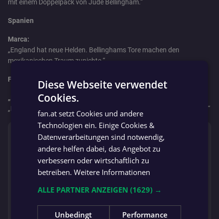
mit einem Doppelpack von Jude Bellingham.“
Spanien
Marca:
„England hat neue Helden. Bellinghams Tore machen den
mexikanischen Traum zunichte.“
Frankreich
Diese Webseite verwendet
Cookies.
„L‘Equipe“:
GERMAN
„Es war ein unglaubliches Spiel in einer unglaublichen Atmosphäre.“
fan.at setzt Cookies und andere
GERMAN
Technologien ein. Einige Cookies &
⚡️ IM TREND
Datenverarbeitungen sind notwendig,
andere helfen dabei, das Angebot zu
VEREIN NIMMT ABSCHIED
verbessern oder wirtschaftlich zu
Steirischer Unterligist trauert um
betreiben.
Weitere Informationen
19-Jährigen
ALLE PARTNER ANZEIGEN
(1629) →
UNGLÜCKLICH
Unbedingt
Performance
Salzburg-Talent verletzte sich