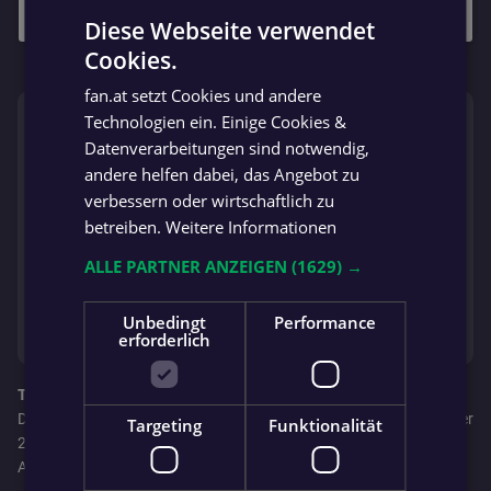
Diese Webseite verwendet
Cookies.
GERMAN
fan.at setzt Cookies und andere
GERMAN
⚡️ IM TREND
Technologien ein. Einige Cookies &
Datenverarbeitungen sind notwendig,
FRÜCHTL „NEUER ZWEIER“
andere helfen dabei, das Angebot zu
Red Bull Salzburg hat neuen
verbessern oder wirtschaftlich zu
Tormann gefunden
betreiben.
Weitere Informationen
ALLE PARTNER ANZEIGEN
(1629) →
WELTMEISTER ÜBERZEUGT:
Diese drei Spiele kosten Harry
Kane Ballon d‘Or
Unbedingt
Performance
erforderlich
Titel für Jota?
Der frühere Angreifer des FC Liverpool, der bei Portugal die Nummer
Targeting
Funktionalität
21 trug, war am 3. Juli des vergangenen Jahres bei einem
Autounfall ums Leben gekommen.