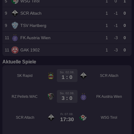
5
WSG Tirol
1
0
1
9
SCR Altach
1
-1
0
9
TSV Hartberg
1
-1
0
11
FK Austria Wien
1
-3
0
11
GAK 1902
1
-3
0
Aktuelle Spiele
So. 02.08.
SK Rapid
SCR Altach
1 : 0
So. 02.08.
RZ Pellets WAC
FK Austria Wien
3 : 0
Fr. 07.08.
SCR Altach
WSG Tirol
17:30