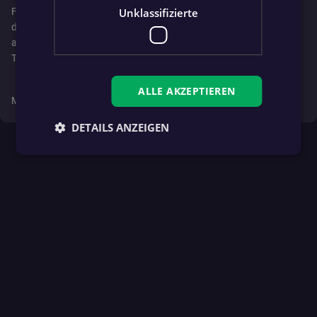
Für ihren ehemaligen Teamkollegen wollen Ronaldo und Co. nun
Unklassifizierte
den WM-Titel nach Hause holen. Der Europameister von 2016 trifft
am kommenden Montag (21 Uhr MESZ/live im sportkrone.at-
Ticker) in Dallas auf Österreich-Bezwinger Spanien.
ALLE AKZEPTIEREN
Mehr zu diesem Beitrag gibt es auch auf
krone.at
DETAILS ANZEIGEN