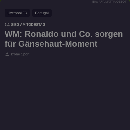
Bild: AFP/MATTIA OZBOT
Liverpool FC
Portugal
2:1-SIEG AM TODESTAG
WM: Ronaldo und Co. sorgen
für Gänsehaut-Moment
person
krone Sport