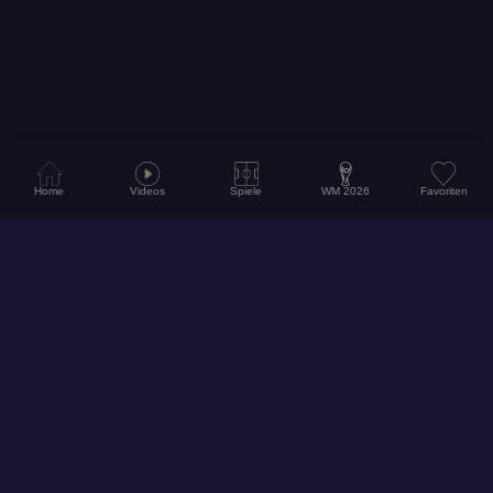
Home
Videos
Spiele
WM 2026
Favoriten
© 2026
Hol dir unsere App für ein noch besseres Erlebnis!