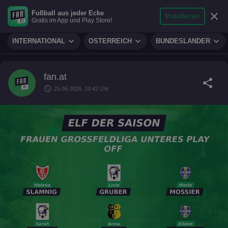
search
micro
person
Fußball aus jeder Ecke
sports_soccer
expand_more
close
FUSSBALL
Installieren
Gratis im App und Play Store!
Suche
Reporter
Login
expand_more
expand_more
expand_more
INTERNATIONAL
ÖSTERREICH
BUNDESLÄNDER
fan.at
share
schedule
25.06.2026, 10:42 Uhr