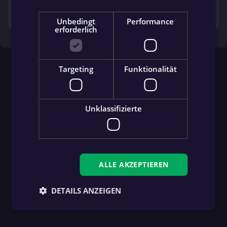
error_outline
Dieses Voting ist
bereits beendet
.
Unbedingt
Performance
erforderlich
Targeting
Funktionalität
Unklassifizierte
ALLE AKZEPTIEREN
DETAILS ANZEIGEN