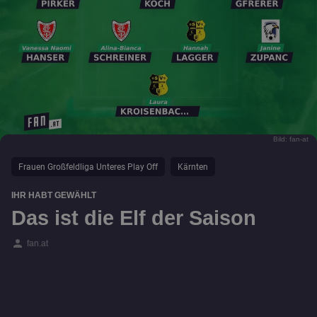
Bild: fan-at
Frauen Großfeldliga Unteres Play Off
Kärnten
IHR HABT GEWÄHLT
Das ist die Elf der Saison
person
fan.at