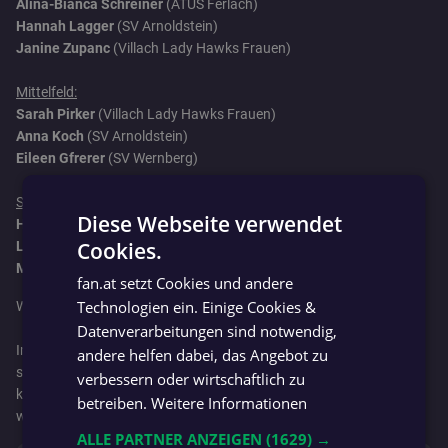
Alina-Bianca Schreiner
(ATUS Ferlach)
Hannah Lagger
(SV Arnoldstein)
Janine Zupanc
(Villach Lady Hawks Frauen)
Mittelfeld:
Sarah Pirker
(Villach Lady Hawks Frauen)
Anna Koch
(SV Arnoldstein)
Eileen Gfrerer
(SV Wernberg)
Sturm:
Diese Webseite verwendet
Helena Slamnig
(ATUS Ferlach)
Cookies.
Livia Gruber
(Villach Lady Hawks Frauen)
GERMAN
Marie Mossier
(SV Wernberg)
fan.at setzt Cookies und andere
GERMAN
Technologien ein. Einige Cookies &
Wir gratulieren herzlich!
Datenverarbeitungen sind notwendig,
Im Anschluss findet nun gleich das "Spieler der Saison" - Voting
andere helfen dabei, das Angebot zu
statt. Aus der Elf der Saison könnt ihr dort euren Spieler der Saison
verbessern oder wirtschaftlich zu
küren!
Folgt eurem Team
und der Liga, um benachrichtigt zu
betreiben.
Weitere Informationen
werden, sobald das Voting startet.
ALLE PARTNER ANZEIGEN
(1629) →