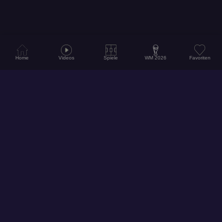
Home
Videos
Spiele
WM 2026
Favoriten
© 2026
Hol dir unsere App für ein noch besseres Erlebnis!