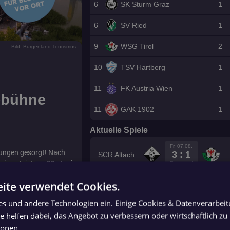
6
SK Sturm Graz
1
6
SV Ried
1
9
WSG Tirol
2
Bild: Burgenland Tourismus
10
TSV Hartberg
1
11
FK Austria Wien
1
eebühne
11
GAK 1902
1
Aktuelle Spiele
Fr. 07.08.
chungen gesorgt! Nach
3 : 1
SCR Altach
nien steigt am
22. Juni
Endstand
ien
!
ite verwendet Cookies.
So. 02.08.
SK Rapid
1 : 0
ühne Mörbisch am
ies und andere Technologien ein. Einige Cookies & Datenverarbei
ewöhnlichem Ambiente!
 helfen dabei, das Angebot zu verbessern oder wirtschaftlich zu 
siedler See, wo neben
Sa. 08.08.
GAK 1902
ionen
 Toni Polster und
15:00