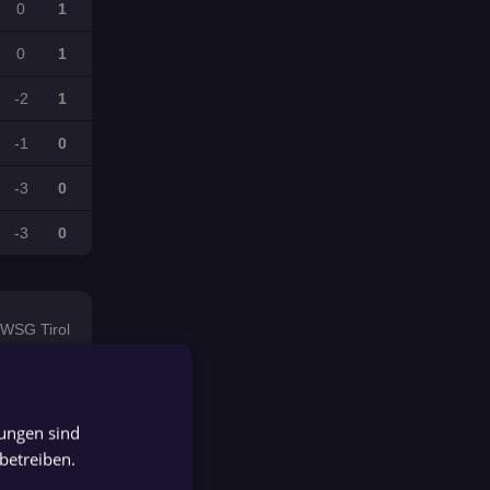
0
1
0
1
-2
1
-1
0
-3
0
-3
0
WSG Tirol
SCR Altach
tungen sind
GERMAN
betreiben.
GERMAN
SC Austria