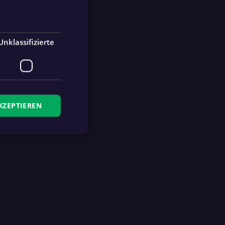
Lustenau
SK Sturm
Graz
Unklassifizierte
KZEPTIEREN
zierte
meldung und die
wendet werden.
Ablaufdatum
Beschreibung
4 Wochen 2
This cookie is used by
Tage
fan.at to remember logged