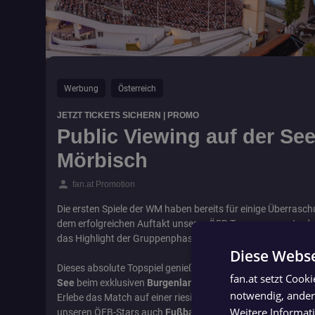
Werbung
Österreich
JETZT TICKETS SICHERN | PROMO
Public Viewing auf der S
Mörbisch
person
fan.at Promotion
Die ersten Spiele der WM haben bereits für einige Überras
dem erfolgreichen Auftakt unseres ÖFB Teams gegen Jorda
das Highlight der Gruppenphase: Das
Duell gegen Argentin
Diese Webse
Dieses absolute Topspiel genießt du am besten auf der
Seeb
fan.at setzt Cook
See
beim exklusiven
Burgenland Public Viewing
in außerg
notwendig, andere
Erlebe das Match auf einer riesigen 90 m² LED-Wall am Neu
Weitere Informat
unseren ÖFB-Stars auch
Fußballlegenden
wie Hans Krankl,