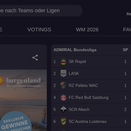
Re
E
VOTINGS
WM 2026
FA
ADMIRAL Bundesliga
SP
share
1
SK Rapid
1
2
LASK
1
2
RZ Pellets WAC
1
4
FC Red Bull Salzburg
1
5
SCR Altach
2
6
SC Austria Lustenau
1