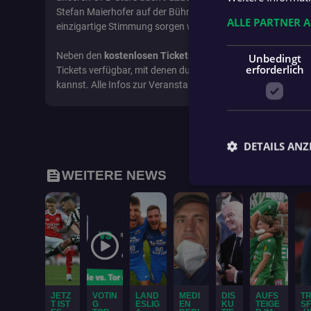
Stefan Maierhofer auf der Bühne für einen unvergessliche
ALLE PARTNER 
einzigartige Stimmung sorgen werden!
Neben den
kostenlosen Tickets
sind auch begehrte VIP-Ti
Unbedingt
erforderlich
Tickets verfügbar, mit denen du Public Viewing auf eine gan
kannst. Alle Infos zur Veranstaltung, Tickets findest du unt
DETAILS ANZ
feed
WEITERE NEWS
Unbed
Unbedingt erforderli
Kontoverwaltung. Oh
Name
fanat_access_token
JETZ
VOTIN
LAND
MEDI
DIS
AUFS
T
T IST
G
ESLIG
EN
KU
TEIGE
S