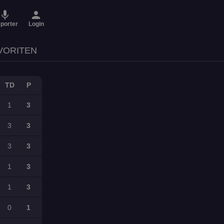
micro
person
porter
Login
VORITEN
TD
P
1
3
3
3
3
3
1
3
1
3
0
1