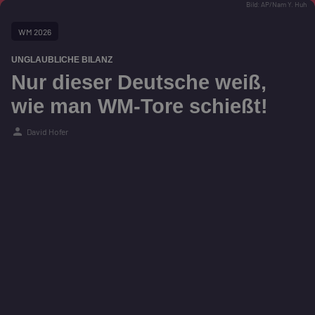
Bild: AP/Nam Y. Huh
WM 2026
UNGLAUBLICHE BILANZ
Nur dieser Deutsche weiß,
wie man WM-Tore schießt!
person
David Hofer