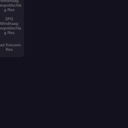
Windhaag
eopoldschla
g Res
SPG
Windhaag
eopoldschla
g Res
ad Kreuzen
Res