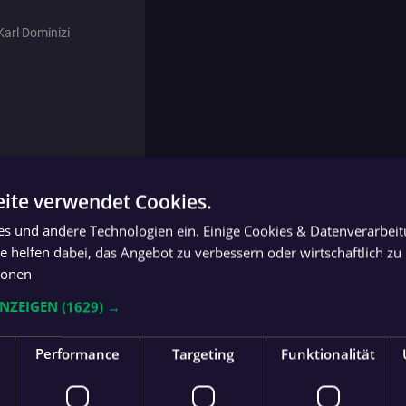
Karl Dominizi
rger, D. Froschauer, G.
ite verwendet Cookies.
ies und andere Technologien ein. Einige Cookies & Datenverarbei
 helfen dabei, das Angebot zu verbessern oder wirtschaftlich zu 
ionen
r, A. Neumaier, N.
 G. Müller
ANZEIGEN
(1629) →
E. Praher
Performance
Targeting
Funktionalität