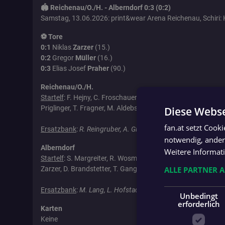
🏟️ Reichenau/O./H. - Alberndorf 0:3 (0:2)
Samstag, 13.06.2026: print&wear Arena Reichenau, Schiri: 
⚽ Tore
0:1
Niklas
Zarzer
(15.)
0:2
Gregor
Müller
(16.)
0:3
Elias Josef
Praher
(90.)
Reichenau/O./H.
Startelf
: F. Hejny, C. Froschauer, N. Rechberger, J. Hörzenbe
Priglinger, T. Fragner, M. Aldebs, S. Smrzka, M. Hartl, S. Hanl
Diese Webse
fan.at setzt Cook
Ersatzbank
:
R. Reingruber, A. Ginzinger, R. Horner, G. Grüner
notwendig, andere
Alberndorf
Weitere Informat
Startelf
: S. Margreiter, R. Wosmik, L. Leidinger, M. Rohregge
Zarzer, D. Brandstetter, T. Gangl, G. Wosmik, T. Friesenecker,
ALLE PARTNER 
Ersatzbank
:
M. Lang, L. Hofstadler, J. Zaunmayr, L. Leitner, 
Unbedingt
erforderlich
Karten
Keine