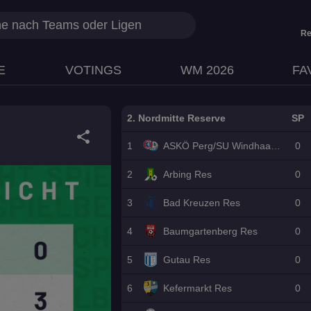
Re
E
VOTINGS
WM 2026
FA
2. Nordmitte Reserve
SP
share
1
ASKÖ Perg/SU Windhaag Res
0
2
Arbing Res
0
3
Bad Kreuzen Res
0
4
Baumgartenberg Res
0
5
Gutau Res
0
6
Kefermarkt Res
0