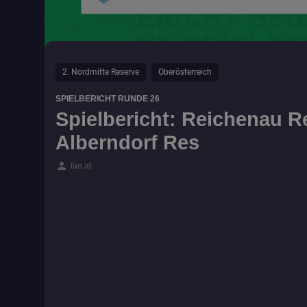
2. Nordmitte Reserve
Oberösterreich
SPIELBERICHT RUNDE 26
Spielbericht: Reichenau R
Alberndorf Res
person
fan.at