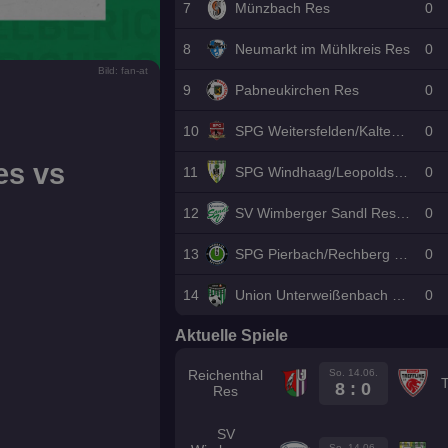
7
Münzbach Res
0
8
Neumarkt im Mühlkreis Res
0
Bild: fan-at
9
Pabneukirchen Res
0
10
SPG Weitersfelden/Kaltenberg Res
0
es vs
11
SPG Windhaag/Leopoldschlag Res
0
12
SV Wimberger Sandl Reserve
0
13
SPG Pierbach/Rechberg Res
0
14
Union Unterweißenbach Res
0
Aktuelle Spiele
So. 14.06.
Reichenthal
T
8 : 0
Res
SV
So. 14.06.