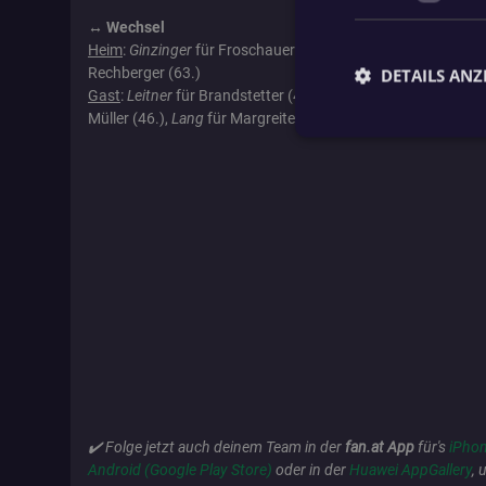
↔️ Wechsel
Heim
:
Ginzinger
für Froschauer (46.),
Reingruber
für Hartl (
Rechberger (63.)
DETAILS ANZ
Gast
:
Leitner
für Brandstetter (46.),
Hofstadler
für Friesenec
Müller (46.),
Lang
für Margreiter (65.),
Praher
für Zarzer (65.
Unbed
Unbedingt erforderli
Kontoverwaltung. Oh
Name
fanat_access_token
fanat_show_app_b
✔️ Folge jetzt auch deinem Team in der
fan.at App
für's
iPhon
fanat_bettinggame
Android (Google Play Store)
oder in der
Huawei AppGallery
, 