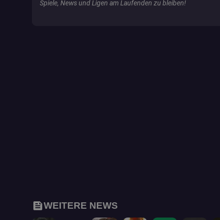
Spiele, News und Ligen am Laufenden zu bleiben!
io
pid_signature
SERVERID
__cf_bm
feed
WEITERE NEWS