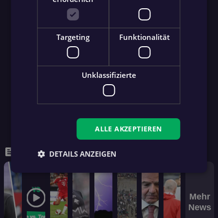
Targeting
Funktionalität
Unklassifizierte
ALLE AKZEPTIEREN
feed
WEITERE NEWS
DETAILS ANZEIGEN
Mehr
News