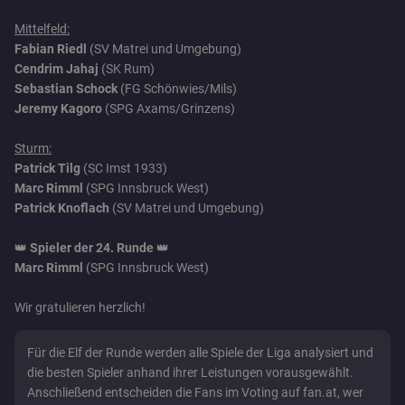
Mittelfeld:
Fabian Riedl
(SV Matrei und Umgebung)
Cendrim Jahaj
(SK Rum)
Sebastian Schock
(FG Schönwies/Mils)
Jeremy Kagoro
(SPG Axams/Grinzens)
Sturm:
Patrick Tilg
(SC Imst 1933)
Marc Rimml
(SPG Innsbruck West)
Patrick Knoflach
(SV Matrei und Umgebung)
👑
Spieler der 24. Runde
👑
Marc Rimml
(SPG Innsbruck West)
Wir gratulieren herzlich!
Für die Elf der Runde werden alle Spiele der Liga analysiert und
die besten Spieler anhand ihrer Leistungen vorausgewählt.
Anschließend entscheiden die Fans im Voting auf fan.at, wer