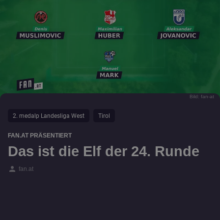
Bild: fan-at
2. medalp Landesliga West
Tirol
FAN.AT PRÄSENTIERT
Das ist die Elf der 24. Runde
person
fan.at