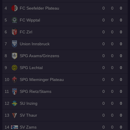
m
s
eu
la
?
U
la
ist
R
C
rfu
nd
hr
4
FC Seefelder Plateau
0
0
0
g
da
ü
L-
ßb
-
LI
!
ck
Pl
all
Kl
V
tri
5
FC Wipptal
0
0
0
ay
!
ub
E
tt
off
a
6
FC Zirl
0
0
0
uf
7
Union Innsbruck
0
0
0
8
SPG Axams/Grinzens
0
0
0
9
SPG Lechtal
0
0
0
10
SPG Mieminger Plateau
0
0
0
11
SPG Rietz/Stams
0
0
0
12
SU Inzing
0
0
0
13
SV Thaur
0
0
0
14
SV Zams
0
0
0