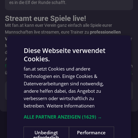
es in die Elf der Runde schafft.
Streamt eure Spiele live!
Mit fan.at kann euer Verein ganz einfach alle Spiele eurer
Mannschaften live streamen, eure Trainer zu
professionellen
Videoanalysten
machen und eure Fans bequem die Highlights aller
Matches nachschauen. Präsentiert außerdem eure
Sponsoren
Diese Webseite verwendet
direkt in den Videos und profitiert zusätzlich von den
Cookies.
Aboabschlüssen eurer Fans. Alle Infos findet ihr auf
GERMAN
fan.at/streaming
- bei Interesse oder für etwaige Fragen melde dich
fan.at setzt Cookies und andere
GERMAN
über das dortige Formular oder sende uns eine Mail an
info@fan.at
.
Technologien ein. Einige Cookies &
Datenverarbeitungen sind notwendig,
error_outline
andere helfen dabei, das Angebot zu
Dieses Voting ist
bereits beendet
.
verbessern oder wirtschaftlich zu
betreiben.
Weitere Informationen
ALLE PARTNER ANZEIGEN
(1629) →
Unbedingt
Performance
erforderlich