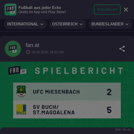
search
micro
person
Fußball aus jeder Ecke
sports_soccer
expand_more
close
FUSSBALL
Installieren
Gratis im App und Play Store!
Suche
Reporter
Login
expand_more
expand_more
expand_more
INTERNATIONAL
ÖSTERREICH
BUNDESLÄNDER
fan.at
share
schedule
06.06.2026, 18:42 Uhr
Bild: fan-at