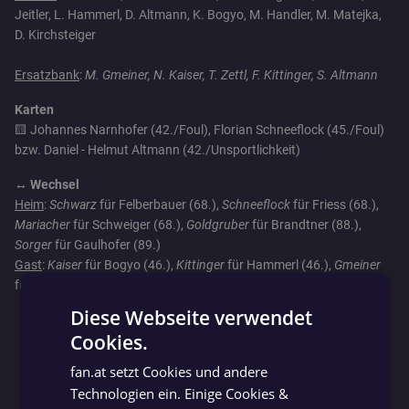
Jeitler, L. Hammerl, D. Altmann, K. Bogyo, M. Handler, M. Matejka,
D. Kirchsteiger
Ersatzbank
:
M. Gmeiner, N. Kaiser, T. Zettl, F. Kittinger, S. Altmann
Karten
🟨 Johannes Narnhofer (42./Foul), Florian Schneeflock (45./Foul)
bzw. Daniel - Helmut Altmann (42./Unsportlichkeit)
↔️ Wechsel
Heim
:
Schwarz
für Felberbauer (68.),
Schneeflock
für Friess (68.),
Mariacher
für Schweiger (68.),
Goldgruber
für Brandtner (88.),
Sorger
für Gaulhofer (89.)
Gast
:
Kaiser
für Bogyo (46.),
Kittinger
für Hammerl (46.),
Gmeiner
für Handler (65.),
Zettl
für Matejka (65.),
Altmann
für Keller (76.)
Diese Webseite verwendet
Cookies.
GERMAN
fan.at setzt Cookies und andere
GERMAN
Technologien ein. Einige Cookies &