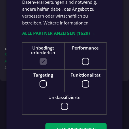
Datenverarbeitungen sind notwendig,
andere helfen dabei, das Angebot zu
verbessern oder wirtschaftlich zu
betreiben.
Weitere Informationen
ALLE PARTNER ANZEIGEN
(1629) →
Unbedingt
Performance
✔️ Folge jetzt auch deinem Team in der
fan.at App
für's
iPhone (App
erforderlich
Store)
, auf
Android (Google Play Store)
oder in der
Huawei
AppGallery
, um immer über alle Spiele, News und Ligen am
Laufenden zu bleiben!
Targeting
Funktionalität
Unklassifizierte