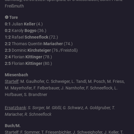
Freißmuth
⚽ Tore
0:1
Julian
Keller
(4.)
0:2
Karoly
Bogyo
(36.)
1:2
Rafael
Schneeflock
(72.)
2:2
Thomas Quentin
Mariacher
(74.)
2:3
Dominic
Kirchsteiger
(76./Freistoß)
2:4
Florian
Kittinger
(78.)
2:5
Florian
Kittinger
(80.)
Miesenbach
Startelf
: M. Gaulhofer, C. Schweiger, L. Tandl, M. Posch, M. Friess,
M. Mayerhofer, F. Felberbauer, J. Narnhofer, F. Schneeflock, L.
Hofbauer, S. Brandtner
Ersatzbank
:
S. Sorger, M. Glößl, G. Schwarz, A. Goldgruber, T.
Mariacher, R. Schneeflock
Buch/M.
Startelf
: F. Sommer, T. Friesenbichler, J. Schweighofer, J. Keller, T.