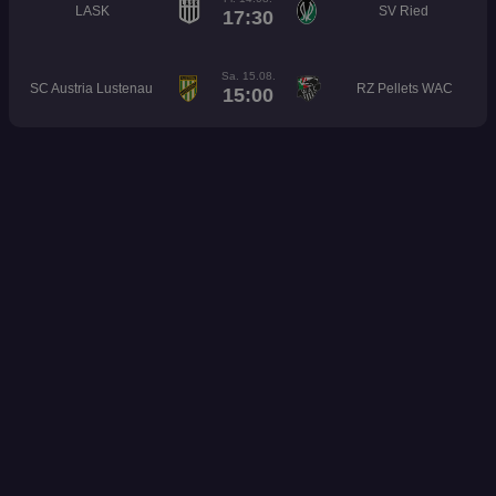
LASK
SV Ried
17:30
Sa. 15.08.
SC Austria Lustenau
RZ Pellets WAC
15:00