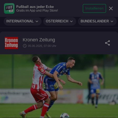
search
micro
person
Fußball aus jeder Ecke
sports_soccer
expand_more
close
FUSSBALL
Installieren
Gratis im App und Play Store!
Suche
Reporter
Login
expand_more
expand_more
expand_more
INTERNATIONAL
ÖSTERREICH
BUNDESLÄNDER
Kronen Zeitung
share
schedule
05.06.2026, 07:00 Uhr