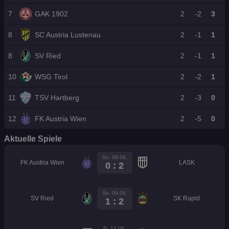
st
7
GAK 1902
2
-2
3
li
g
a
8
SC Austria Lustenau
2
-1
1
8
SV Ried
2
-1
1
10
WSG Tirol
2
-2
1
11
TSV Hartberg
2
-3
0
12
FK Austria Wien
2
-5
0
Aktuelle Spiele
So. 09.08.
FK Austria Wien
LASK
0 : 2
So. 09.08.
SV Ried
SK Rapid
1 : 2
Fr. 14.08.