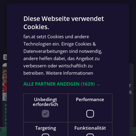
Diese Webseite verwendet
Cookies.
GERMAN
fan.at setzt Cookies und andere
GERMAN
Technologien ein. Einige Cookies &
Datenverarbeitungen sind notwendig,
feed
WEITERE NEWS
andere helfen dabei, das Angebot zu
verbessern oder wirtschaftlich zu
betreiben.
Weitere Informationen
ALLE PARTNER ANZEIGEN
(1629) →
Mehr
News
Unbedingt
Performance
arrow_forward
erforderlich
KA
VO
Z
„BI
BU
SC
HIT
HAI
MP
TIN
W
N
LL
HW
GE
DA
F
G
EI
SE
E
IER
GE
RA
UM
TO
D
HR
VE
IGE
N
UM
KÖ
R
O
GL
RA
SIT
FE
25.
NIG
DE
P
ÜC
TS
UA
NE
000
Targeting
Funktionalität
SK
S
P
KLI
CH
TIO
RB
EU
LA
JA
EL
CH
NI
N
AH
RO
SS
HR
P
“
G:
CE
Ka
W