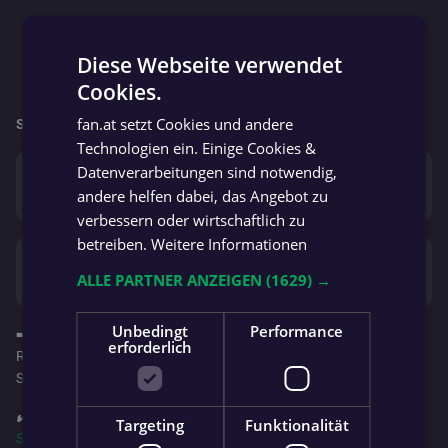
Diese Webseite verwendet
Cookies.
GERMAN
fan.at setzt Cookies und andere
So geht’s für beide Mannschaften weiter:
GERMAN
Technologien ein. Einige Cookies &
Datenverarbeitungen sind notwendig,
Fr. 12.06.
Würmla Res
Seitenstetten Res
4 : 1
andere helfen dabei, das Angebot zu
verbessern oder wirtschaftlich zu
betreiben.
Weitere Informationen
So. 07.06.
SV Sparkasse
Oed Zeillern Res
7 : 3
ALLE PARTNER ANZEIGEN
(1629) →
Waidhofen Thaya Res
Unbedingt
Performance
➡️ Wenn du bei den Spielen vor Ort bist, melde dich gerne als
erforderlich
Reporter an, damit alle Fans erfahren, was gerade LIVE am
Spielfeld passiert!
✔️ Folge jetzt auch deinem Team in der
fan.at App
für's
iPhone (App
Targeting
Funktionalität
Store)
, auf
Android (Google Play Store)
oder in der
Huawei