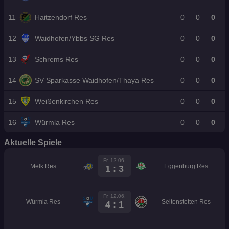
11
Haitzendorf Res
0
0
0
12
Waidhofen/Ybbs SG Res
0
0
0
13
Schrems Res
0
0
0
14
SV Sparkasse Waidhofen/Thaya Res
0
0
0
15
Weißenkirchen Res
0
0
0
16
Würmla Res
0
0
0
Aktuelle Spiele
Fr. 12.06.
Melk Res
Eggenburg Res
1 : 3
Fr. 12.06.
Würmla Res
Seitenstetten Res
4 : 1