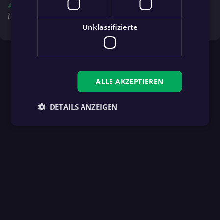
AppGallery
, um immer über alle Spiele, News und Ligen am
Laufenden zu bleiben!
Unklassifizierte
ALLE AKZEPTIEREN
DETAILS ANZEIGEN