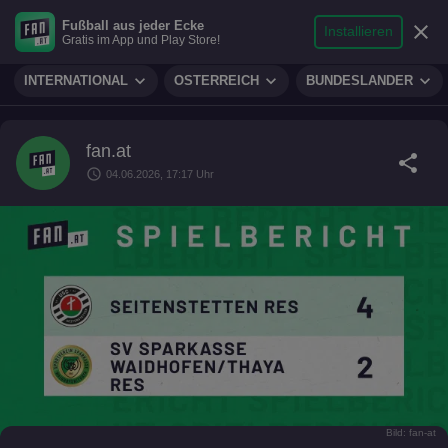
search
micro
person
Fußball aus jeder Ecke
sports_soccer
expand_more
close
FUSSBALL
Installieren
Gratis im App und Play Store!
Suche
Reporter
Login
expand_more
expand_more
expand_more
INTERNATIONAL
ÖSTERREICH
BUNDESLÄNDER
fan.at
share
schedule
04.06.2026, 17:17 Uhr
Bild: fan-at