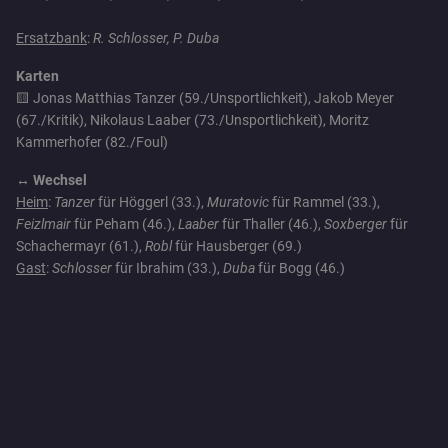
Ersatzbank
:
R. Schlosser, P. Duba
Karten
🟨 Jonas Matthias Tanzer (59./Unsportlichkeit), Jakob Meyer
(67./Kritik), Nikolaus Laaber (73./Unsportlichkeit), Moritz
Kammerhofer (82./Foul)
↔️ Wechsel
Heim
:
Tanzer
für Höggerl (33.),
Muratovic
für Rammel (33.),
Feizlmair
für Peham (46.),
Laaber
für Thaller (46.),
Soxberger
für
Schachermayr (61.),
Robl
für Hausberger (69.)
Gast
:
Schlosser
für Ibrahim (33.),
Duba
für Bogg (46.)