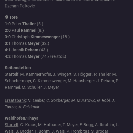
Dzenan Pejkovic
⚽ Tore
1:0
Peter
Thaller
(5.)
2:0
Paul
Rammel
(8.)
3:0
Christoph
Kimmeswenger
(18.)
3:1
Thomas
Meyer
(32.)
4:1
Jannik
Peham
(43.)
4:2
Thomas
Meyer
(74./Freistoß)
Seitenstetten
Startelf
: M. Kammerhofer, J. Wingert, S. Höggerl, P. Thaller, M.
Schachermayr, C. Kimmeswenger, M. Hausberger, J. Peham, P.
Rammel, M. Schuller, J. Meyer
Ersatzbank
:
N. Laaber, C. Soxberger, M. Muratovic, G. Robl, J.
Tanzer, A. Feizlmair
Waidhofen/Thaya
Startelf
: G. Kraus, M. Hofbauer, T. Meyer, F. Bogg, A. Ibrahim, L.
Wais, B. Brodar, T. Böhm, J. Wais, P. Trombitas, S. Brodar