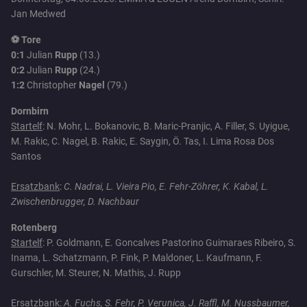
Jan Medwed
⚽ Tore
0:1
Julian
Rupp
(13.)
0:2
Julian
Rupp
(24.)
1:2
Christopher
Nagel
(79.)
Dornbirn
Startelf
: N. Mohr, L. Bokanovic, B. Maric-Pranjic, A. Filler, S. Uyigue,
M. Rakic, C. Nagel, B. Rakic, E. Saygin, Ö. Tas, I. Lima Rosa Dos
Santos
Ersatzbank
:
C. Nadrai, L. Vieira Pio, E. Fehr-Zöhrer, K. Kabal, L.
Zwischenbrugger, D. Nachbaur
Rotenberg
Startelf
: P. Goldmann, E. Goncalves Pastorino Guimaraes Ribeiro, S.
Inama, L. Schatzmann, P. Fink, P. Maldoner, L. Kaufmann, F.
Gurschler, M. Steurer, N. Mathis, J. Rupp
Ersatzbank
:
A. Fuchs, S. Fehr, P. Verunica, J. Raffl, M. Nussbaumer,