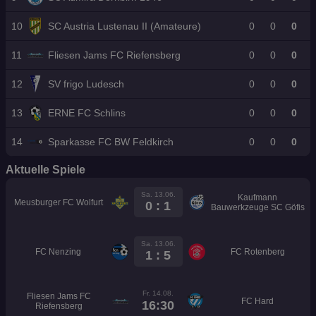
10
SC Austria Lustenau II (Amateure)
0
0
0
11
Fliesen Jams FC Riefensberg
0
0
0
12
SV frigo Ludesch
0
0
0
13
ERNE FC Schlins
0
0
0
14
Sparkasse FC BW Feldkirch
0
0
0
Aktuelle Spiele
Sa. 13.06.
Kaufmann
Meusburger FC Wolfurt
0 : 1
Bauwerkzeuge SC Göfis
Sa. 13.06.
FC Nenzing
FC Rotenberg
1 : 5
Fr. 14.08.
Fliesen Jams FC
FC Hard
16:30
Riefensberg