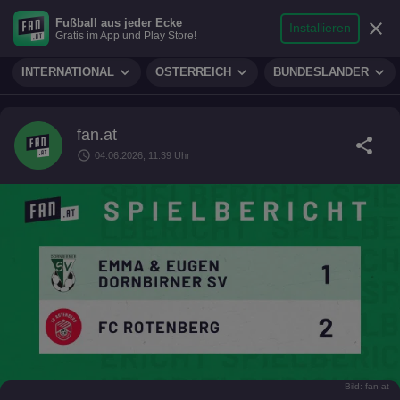
search
micro
person
Fußball aus jeder Ecke
sports_soccer
expand_more
close
FUSSBALL
Installieren
Gratis im App und Play Store!
Suche
Reporter
Login
expand_more
expand_more
expand_more
INTERNATIONAL
ÖSTERREICH
BUNDESLÄNDER
fan.at
share
schedule
04.06.2026, 11:39 Uhr
Bild: fan-at