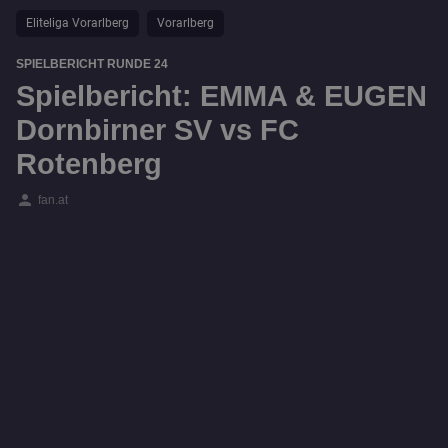
Eliteliga Vorarlberg
Vorarlberg
SPIELBERICHT RUNDE 24
Spielbericht: EMMA & EUGEN
Dornbirner SV vs FC
Rotenberg
person
fan.at