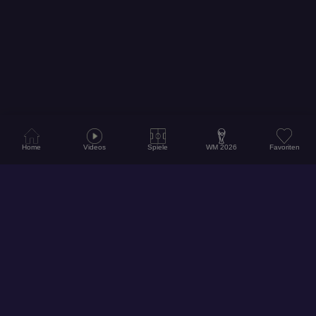
Home
Videos
Spiele
WM 2026
Favoriten
© 2026
Hol dir unsere App für ein noch besseres Erlebnis!