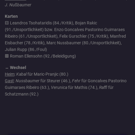
J. Nußbaumer
Karten
🟨 Leandros Tsohataridis (84./Kritik), Bojan Rakic
(91./Unsportlichkeit) bzw. Enzo Goncalves Pastorino Guimaraes
Ribeiro (61./Unsportlichkeit), Felix Gurschler (75./Kritik), Manfred
Eisbacher (78./Kritik), Marc Nussbaumer (80./Unsportlichkeit),
Julian Rupp (86./Foul)
🟥 Roman Ellensohn (92./Beleidigung)
↔️ Wechsel
Heim
:
Kabal
für Maric-Pranjic (80.)
Gast
:
Nussbaumer
für Steurer (46.),
Fehr
für Goncalves Pastorino
Guimaraes Ribeiro (63.),
Verunica
für Mathis (74.),
Raffl
für
Schatzmann (92.)