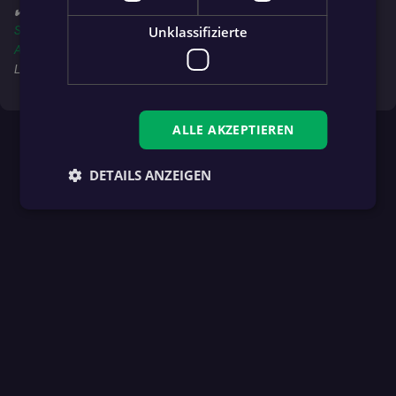
✔️ Folge jetzt auch deinem Team in der
fan.at App
für's
iPhone (App
Unklassifizierte
Store)
, auf
Android (Google Play Store)
oder in der
Huawei
AppGallery
, um immer über alle Spiele, News und Ligen am
Laufenden zu bleiben!
ALLE AKZEPTIEREN
DETAILS ANZEIGEN