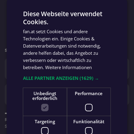
Diese Webseite verwendet
Cookies.
GERMAN
fan.at setzt Cookies und andere
GERMAN
Technologien ein. Einige Cookies &
Datenverarbeitungen sind notwendig,
So geht’s für beide Mannschaften weiter:
andere helfen dabei, das Angebot zu
verbessern oder wirtschaftlich zu
Sa. 06.06.
betreiben.
Weitere Informationen
Kaufmann
EMMA & EUGEN
4 : 5
Bauwerkzeuge SC Göfis
Dornbirner SV
ALLE PARTNER ANZEIGEN
(1629) →
Sa. 06.06.
Unbedingt
Performance
FC Rotenberg
Meusburger FC Wolfurt
1 : 2
erforderlich
➡️ Wenn du bei den Spielen vor Ort bist, melde dich gerne als
Reporter an, damit alle Fans erfahren, was gerade LIVE am
Targeting
Funktionalität
Spielfeld passiert!