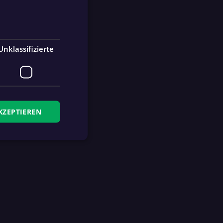
Unklassifizierte
KZEPTIEREN
zierte
meldung und die
wendet werden.
Ablaufdatum
Beschreibung
4 Wochen 2
This cookie is used by
Tage
fan.at to remember logged