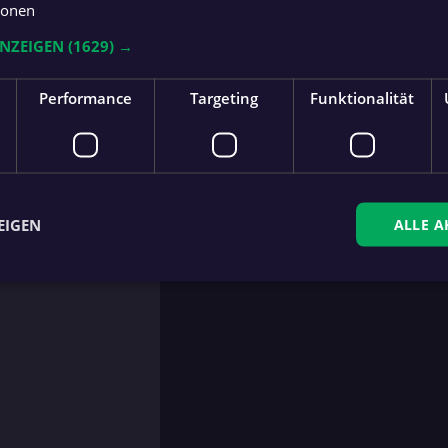
ionen
ANZEIGEN
(1629) →
r
für Klanfar (70.),
Performance
Targeting
Funktionalität
 (66.),
Šoštarec
für
)
EIGEN
ALLE A
ingt erforderlich
Performance
Targeting
Funktionalität
Unklassifi
che Cookies ermöglichen wesentliche Kernfunktionen der Website wie die Benutzeran
ne die unbedingt erforderlichen Cookies kann die Website nicht ordnungsgemäß ver
Anbieter
/
Domäne
.fan.at