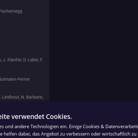
z Pachernegg
 J. Klanfar, D. Leber, F.
. Gutmann-Perner
 F. Lindhout, N. Barbaric,
ite verwendet Cookies.
 Bruckschwaiger
ies und andere Technologien ein. Einige Cookies & Datenverarbei
 helfen dabei, das Angebot zu verbessern oder wirtschaftlich zu 
 bzw. Florian Fuchs