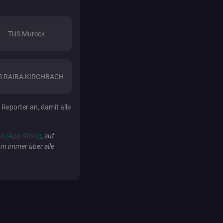
anner
.fan.at
TUS Mureck
_teaser_shown
.fan.at
S RAIBA KIRCHBACH
sockets.fan.at
 Reporter an, damit alle
.xplosion.de
e (App Store)
, auf
um immer über alle
HAProxy Technologies LLC
.eyeota.net