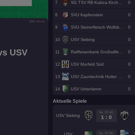
7
SG TSV RB Kubica Kirchberg II
0
8
SVU Kapfenstein
0
Bild: fan-at
9
SVU Steirerfleisch Wolfsberg
0
10
USV Siebing
0
 vs USV
11
Raiffeisenbank Großwilfersdorf/llzer SV II
0
12
USV Murfeld Süd
0
13
USV Zauntechnik Hutter Müllex Markt Hartmannsdorf
0
14
USV Unterlamm
0
Aktuelle Spiele
So. 07.06.
USV Siebing
1 : 0
So. 07.06.
USV