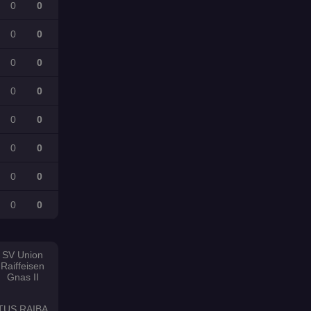
0
0
0
0
0
0
0
0
0
0
0
0
0
0
0
0
SV Union
Raiffeisen
Gnas II
TUS RAIBA