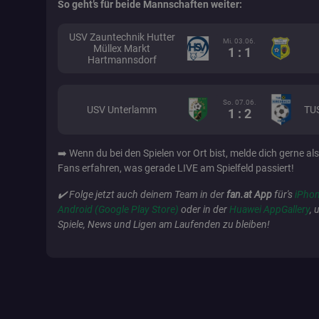
So geht’s für beide Mannschaften weiter:
fanat_show_app_b
USV Zauntechnik Hutter
Mi. 03.06.
Müllex Markt
1 : 1
Hartmannsdorf
fanat_bettinggame
So. 07.06.
USV Unterlamm
TU
1 : 2
io
➡️ Wenn du bei den Spielen vor Ort bist, melde dich gerne als
Fans erfahren, was gerade LIVE am Spielfeld passiert!
pid_signature
✔️ Folge jetzt auch deinem Team in der
fan.at App
für's
iPhon
Android (Google Play Store)
oder in der
Huawei AppGallery
, 
Spiele, News und Ligen am Laufenden zu bleiben!
SERVERID