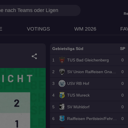
Re
E
VOTINGS
WM 2026
FA
Gebietsliga Süd
SP
share
1
TUS Bad Gleichenberg
0
2
SV Union Raiffeisen Gnas II
0
3
USV RB Hof
0
4
TUS Mureck
0
5
SV Mühldorf
0
6
Raiffeisen Pertlstein/Fehring II
0