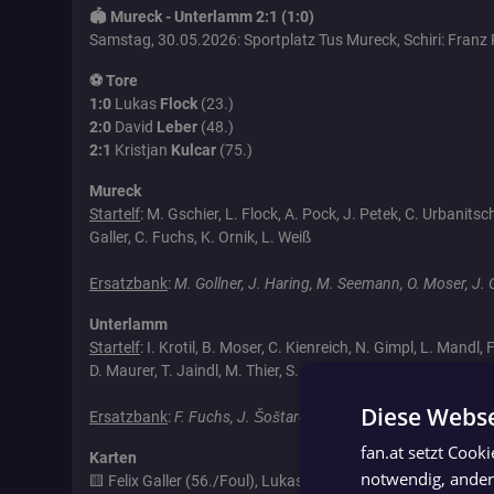
🏟️ Mureck - Unterlamm 2:1 (1:0)
Samstag, 30.05.2026: Sportplatz Tus Mureck, Schiri: Fran
⚽ Tore
1:0
Lukas
Flock
(23.)
2:0
David
Leber
(48.)
2:1
Kristjan
Kulcar
(75.)
Mureck
Startelf
: M. Gschier, L. Flock, A. Pock, J. Petek, C. Urbanitsch,
Galler, C. Fuchs, K. Ornik, L. Weiß
Ersatzbank
:
M. Gollner, J. Haring, M. Seemann, O. Moser, J
Unterlamm
Startelf
: I. Krotil, B. Moser, C. Kienreich, N. Gimpl, L. Mandl,
D. Maurer, T. Jaindl, M. Thier, S. Kopinja
Diese Webse
Ersatzbank
:
F. Fuchs, J. Šoštarec, K. Kulcar, P. Hammer, D.
fan.at setzt Cook
Karten
notwendig, andere
🟨 Felix Galler (56./Foul), Lukas Flock (83./Unsportlichkeit)