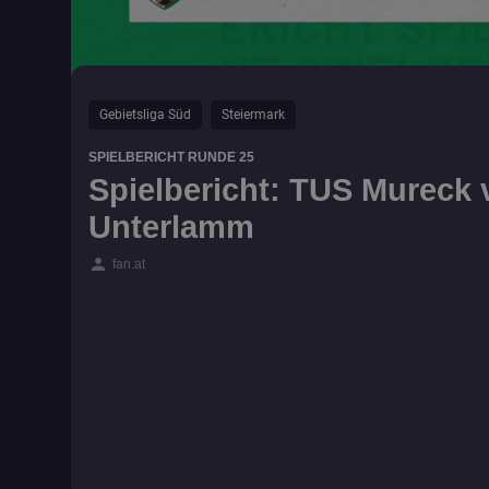
Gebietsliga Süd
Steiermark
SPIELBERICHT RUNDE 25
Spielbericht: TUS Mureck
Unterlamm
person
fan.at