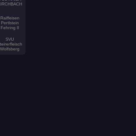
KIRCHBACH
Raiffeisen
Pertlstein
Fehring II
SVU
teirerfleisch
Wolfsberg