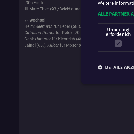
Weitere Informat
(90./Foul)
🟥 Marc Thier (93./Beleidigung)
ALLE PARTNER 
↔️ Wechsel
Heim
:
Seemann
für Leber (58.),
Haring
für Galler (70.),
Mose
Unbedingt
Gutmann-Perner
für Petek (70.)
erforderlich
Gast
:
Hammer
für Kienreich (46.),
Bruckschwaiger
für Gimpl
Jaindl (66.),
Kulcar
für Moser (66.),
Fuchs
für Lindhout (82.
DETAILS ANZ
Unbed
Unbedingt erforderli
Kontoverwaltung. Oh
Name
fanat_access_token