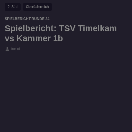
2. Süd
Oberösterreich
SPIELBERICHT RUNDE 24
Spielbericht: TSV Timelkam
vs Kammer 1b
person
fan.at