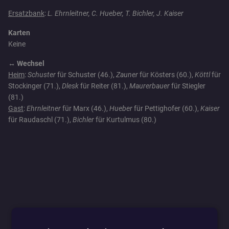
Ersatzbank
:
L. Ehrnleitner, C. Hueber, T. Bichler, J. Kaiser
Karten
Keine
↔️ Wechsel
Heim
:
Schuster
für Schuster (46.),
Zauner
für Kösters (60.),
Köttl
für
Stockinger (71.),
Dlesk
für Reiter (81.),
Maurerbauer
für Stiegler
(81.)
Gast
:
Ehrnleitner
für Marx (46.),
Hueber
für Pettighofer (60.),
Kaiser
für Raudaschl (71.),
Bichler
für Kurtulmus (80.)