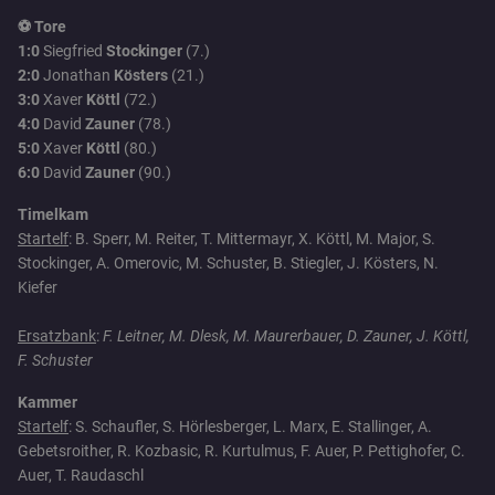
⚽ Tore
1:0
Siegfried
Stockinger
(7.)
2:0
Jonathan
Kösters
(21.)
3:0
Xaver
Köttl
(72.)
4:0
David
Zauner
(78.)
5:0
Xaver
Köttl
(80.)
6:0
David
Zauner
(90.)
Timelkam
Startelf
: B. Sperr, M. Reiter, T. Mittermayr, X. Köttl, M. Major, S.
Stockinger, A. Omerovic, M. Schuster, B. Stiegler, J. Kösters, N.
Kiefer
Ersatzbank
:
F. Leitner, M. Dlesk, M. Maurerbauer, D. Zauner, J. Köttl,
F. Schuster
Kammer
Startelf
: S. Schaufler, S. Hörlesberger, L. Marx, E. Stallinger, A.
Gebetsroither, R. Kozbasic, R. Kurtulmus, F. Auer, P. Pettighofer, C.
Auer, T. Raudaschl