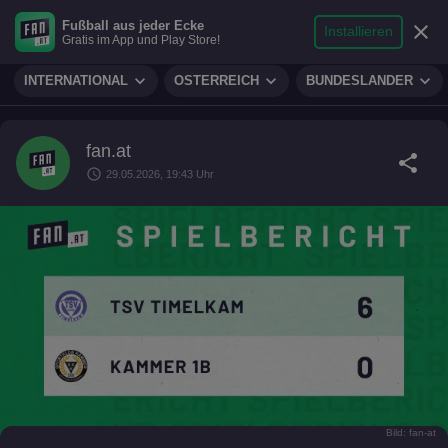
search
micro
person
Fußball aus jeder Ecke
sports_soccer
expand_more
close
FUSSBALL
Installieren
Gratis im App und Play Store!
Suche
Reporter
Login
expand_more
expand_more
expand_more
INTERNATIONAL
ÖSTERREICH
BUNDESLÄNDER
fan.at
share
schedule
29.05.2026, 19:43 Uhr
Bild: fan-at