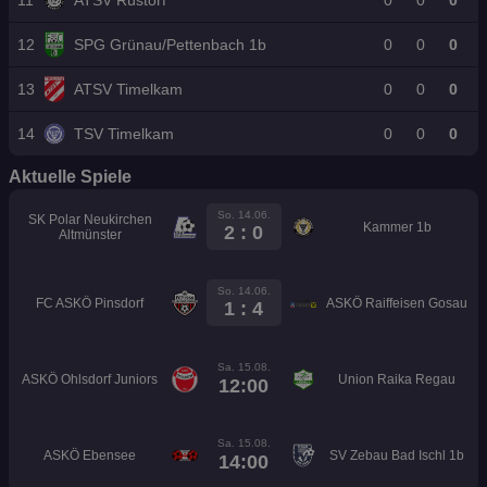
12
SPG Grünau/Pettenbach 1b
0
0
0
13
ATSV Timelkam
0
0
0
14
TSV Timelkam
0
0
0
Aktuelle Spiele
So. 14.06.
SK Polar Neukirchen
Kammer 1b
2 : 0
Altmünster
So. 14.06.
FC ASKÖ Pinsdorf
ASKÖ Raiffeisen Gosau
1 : 4
Sa. 15.08.
ASKÖ Ohlsdorf Juniors
Union Raika Regau
12:00
Sa. 15.08.
ASKÖ Ebensee
SV Zebau Bad Ischl 1b
14:00