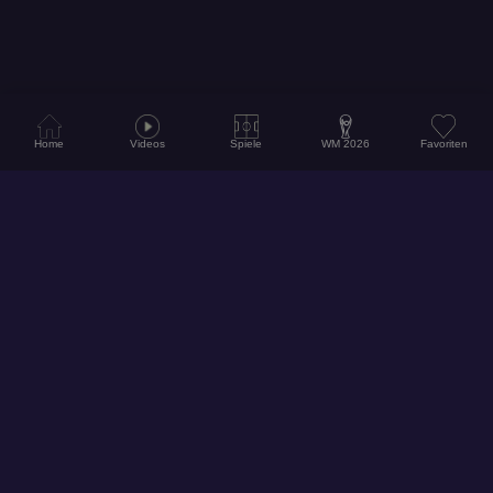
Home
Videos
Spiele
WM 2026
Favoriten
© 2026
Hol dir unsere App für ein noch besseres Erlebnis!