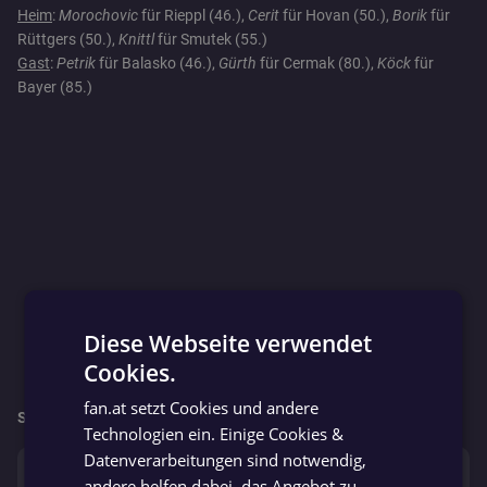
Heim
:
Morochovic
für Rieppl (46.),
Cerit
für Hovan (50.),
Borik
für
Rüttgers (50.),
Knittl
für Smutek (55.)
Gast
:
Petrik
für Balasko (46.),
Gürth
für Cermak (80.),
Köck
für
Bayer (85.)
Diese Webseite verwendet
Cookies.
GERMAN
fan.at setzt Cookies und andere
GERMAN
So geht’s für beide Mannschaften weiter:
Technologien ein. Einige Cookies &
Datenverarbeitungen sind notwendig,
So. 07.06.
andere helfen dabei, das Angebot zu
Petronell Res
Hainburg Res