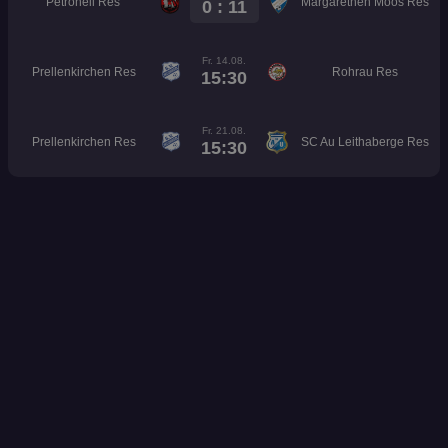
Petronell Res
Margarethen Moos Res
0 : 11
Fr. 14.08.
Prellenkirchen Res
Rohrau Res
15:30
Fr. 21.08.
Prellenkirchen Res
SC Au Leithaberge Res
15:30