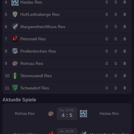
uß
ch
iga
b
V
4
Haslau Res
0
0
0
a!
s
bal
en
!“
1
E
l!
7
5
Hof/Leithaberge Res
0
0
0
U
h
6
Margarethen/Moos Res
0
0
0
r
L
I
7
Petronell Res
0
0
0
V
E
8
Prellenkirchen Res
0
0
0
9
Rohrau Res
0
0
0
10
Stixneusiedl Res
0
0
0
11
Schwadorf Res
0
0
0
Aktuelle Spiele
Sa. 20.06.
Rohrau Res
Haslau Res
4 : 5
Sa. 20.06.