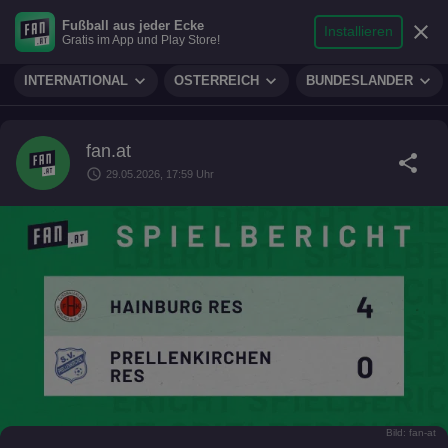
search
micro
person
Fußball aus jeder Ecke
sports_soccer
expand_more
close
FUSSBALL
Installieren
Gratis im App und Play Store!
Suche
Reporter
Login
expand_more
expand_more
expand_more
INTERNATIONAL
ÖSTERREICH
BUNDESLÄNDER
fan.at
share
schedule
29.05.2026, 17:59 Uhr
Bild: fan-at