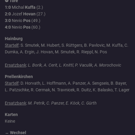
⚽ Tore
1:0
Michal
Kuffa
(2.)
2:0
Jozef
Hovan
(27.)
3:0
Nevio
Pos
(49.)
4:0
Nevio
Pos
(60.)
Hainburg
Startelf
: S. Smutek, M. Hubert, S. Rüttgers, B. Pavlovic, M. Kuffa, C.
Dumka, A. Ergin, J. Hovan, M. Smutek, R. Rieppl, N. Pos
Ersatzbank
:
L. Borik, A. Cerit, L. Knittl, P. Vaculik, A. Morochovic
Prellenkirchen
Startelf
: D. Horvath, L. Hoffmann, A. Panzer, A. Sengseis, B. Bayer,
L. Patzschke, R. Cermak, N. Travnicek, R. Duitz, K. Balasko, T. Lager
Ersatzbank
:
M. Petrik, C. Panzer, E. Köck, C. Gürth
Karten
Keine
↔️ Wechsel