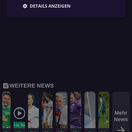
DETAILS ANZEIGEN
feed
WEITERE NEWS
Mehr
News
arrow_forward