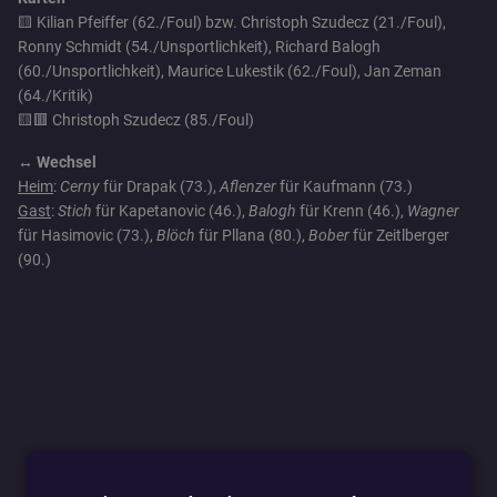
🟨 Kilian Pfeiffer (62./Foul) bzw. Christoph Szudecz (21./Foul),
Ronny Schmidt (54./Unsportlichkeit), Richard Balogh
(60./Unsportlichkeit), Maurice Lukestik (62./Foul), Jan Zeman
(64./Kritik)
🟨🟥 Christoph Szudecz (85./Foul)
↔️ Wechsel
Heim
:
Cerny
für Drapak (73.),
Aflenzer
für Kaufmann (73.)
Gast
:
Stich
für Kapetanovic (46.),
Balogh
für Krenn (46.),
Wagner
für Hasimovic (73.),
Blöch
für Pllana (80.),
Bober
für Zeitlberger
(90.)