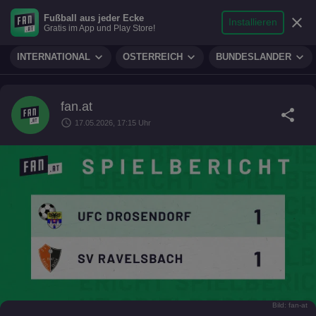
search
micro
person
Fußball aus jeder Ecke
sports_soccer
expand_more
close
FUSSBALL
Installieren
Gratis im App und Play Store!
Suche
Reporter
Login
expand_more
expand_more
expand_more
INTERNATIONAL
ÖSTERREICH
BUNDESLÄNDER
fan.at
share
schedule
17.05.2026, 17:15 Uhr
Bild: fan-at