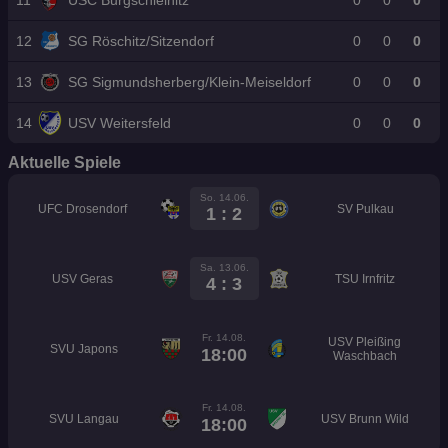
12
SG Röschitz/Sitzendorf
0
0
0
13
SG Sigmundsherberg/Klein-Meiseldorf
0
0
0
14
USV Weitersfeld
0
0
0
Aktuelle Spiele
So. 14.06.
UFC Drosendorf
SV Pulkau
1 : 2
Sa. 13.06.
USV Geras
TSU Irnfritz
4 : 3
Fr. 14.08.
USV Pleißing
SVU Japons
18:00
Waschbach
Fr. 14.08.
SVU Langau
USV Brunn Wild
18:00