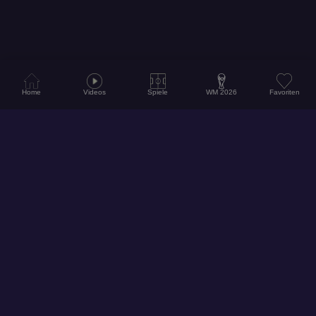
Home
Videos
Spiele
WM 2026
Favoriten
© 2026
Hol dir unsere App für ein noch besseres Erlebnis!