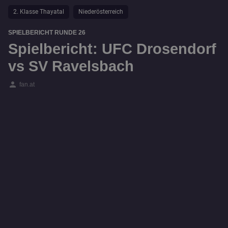
2. Klasse Thayatal
Niederösterreich
SPIELBERICHT RUNDE 26
Spielbericht: UFC Drosendorf
vs SV Ravelsbach
person
fan.at