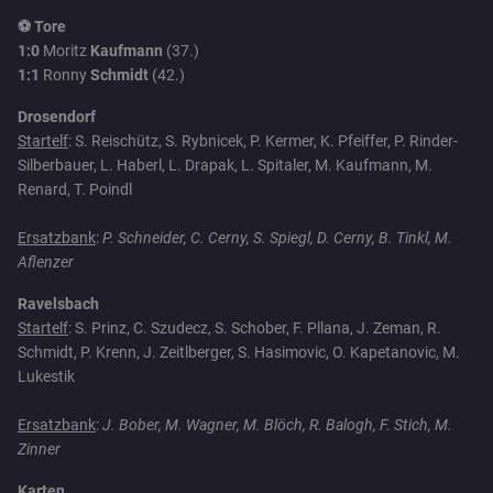
⚽ Tore
1:0
Moritz
Kaufmann
(37.)
1:1
Ronny
Schmidt
(42.)
Drosendorf
Startelf
: S. Reischütz, S. Rybnicek, P. Kermer, K. Pfeiffer, P. Rinder-
Silberbauer, L. Haberl, L. Drapak, L. Spitaler, M. Kaufmann, M.
Renard, T. Poindl
Ersatzbank
:
P. Schneider, C. Cerny, S. Spiegl, D. Cerny, B. Tinkl, M.
Aflenzer
Ravelsbach
Startelf
: S. Prinz, C. Szudecz, S. Schober, F. Pllana, J. Zeman, R.
Schmidt, P. Krenn, J. Zeitlberger, S. Hasimovic, O. Kapetanovic, M.
Lukestik
Ersatzbank
:
J. Bober, M. Wagner, M. Blöch, R. Balogh, F. Stich, M.
Zinner
Karten