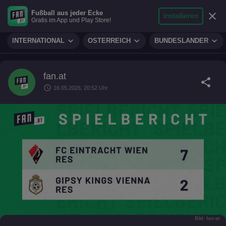
search
micro
person
Fußball aus jeder Ecke
sports_soccer
expand_more
close
FUSSBALL
Installieren
Gratis im App und Play Store!
Suche
Reporter
Login
expand_more
expand_more
expand_more
INTERNATIONAL
ÖSTERREICH
BUNDESLÄNDER
fan.at
share
schedule
16.05.2026, 20:52 Uhr
Bild: fan-at