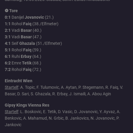
⚽ Tore
0:1
Danijel
Jovanovic
(21.)
1:1
Rohol
Faiq
(38./Elfmeter)
2:1
Vadi
Basar
(40.)
3:1
Vadi
Basar
(47.)
4:1
Seif
Ghazala
(51./Elfmeter)
5:1
Rohol
Faiq
(59.)
6:1
Ruhi
Erbay
(64.)
6:2
Emre
Tetik
(68.)
7:2
Rohol
Faiq
(72.)
Eintracht Wien
Startelf
: A. Topic, F. Tulumovic, A. Aytan, P. Stegemann, R. Faiq, V.
Basar, D. Sari, S. Ghazala, R. Erbay, J. Ismaili, A. Abou Agin
Gipsy Kings Vienna Res
Startelf
: L. Boskovic, E. Tetik, D. Vasic, D. Jovanovic, Y. Ayvaz, A.
Benkovic, A. Mahamud, N. Grbic, B. Jankovics, N. Jovanovic, P.
Jankovic