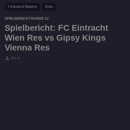
1.Klasse A Reserve
Wien
SPIELBERICHT RUNDE 22
Spielbericht: FC Eintracht
Wien Res vs Gipsy Kings
Vienna Res
person
fan.at