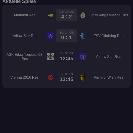
Aktuelle Spiele
So. 14.06.
Mariahilf Res
Gipsy Kings Vienna Res
4 : 2
So. 14.06.
Yellow Star Res
ESV Ottakring Res
0 : 1
Sa. 05.09.
ASK Erlaa Torpedo 03
Yellow Star Res
12:45
Res
Sa. 05.09.
Vienna 2016 Res
Penarol Wien Res
13:45