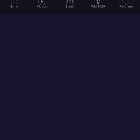
Home
Videos
Spiele
WM 2026
Favoriten
© 2026
Hol dir unsere App für ein noch besseres Erlebnis!
Folge uns auf Social Media