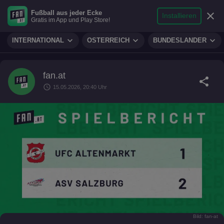
search
micro
person
Fußball aus jeder Ecke
sports_soccer
expand_more
close
FUSSBALL
Installieren
Gratis im App und Play Store!
Suche
Reporter
Login
expand_more
expand_more
expand_more
INTERNATIONAL
ÖSTERREICH
BUNDESLÄNDER
fan.at
share
schedule
15.05.2026, 20:40 Uhr
Bild: fan-at