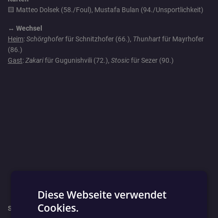
🟨 Matteo Dolsek (58./Foul), Mustafa Bulan (94./Unsportlichkeit)
↔️ Wechsel
Heim
:
Schörghofer
für Schnitzhofer (66.),
Thunhart
für Mayrhofer
(86.)
Gast
:
Zakari
für Gugunishvili (72.),
Stosic
für Sezer (90.)
Diese Webseite verwendet
Cookies.
So geht’s für beide Mannschaften weiter:
GERMAN