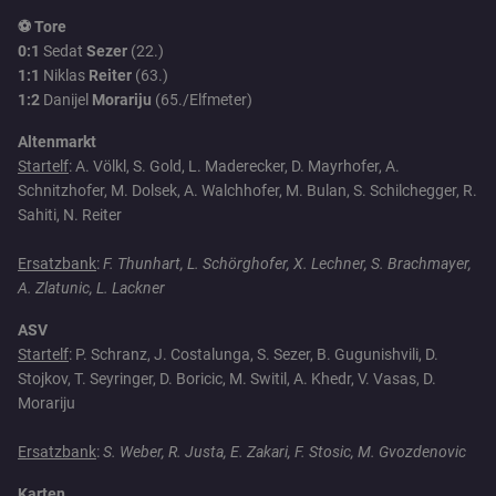
⚽ Tore
0:1
Sedat
Sezer
(22.)
1:1
Niklas
Reiter
(63.)
1:2
Danijel
Morariju
(65./Elfmeter)
Altenmarkt
Startelf
: A. Völkl, S. Gold, L. Maderecker, D. Mayrhofer, A.
Schnitzhofer, M. Dolsek, A. Walchhofer, M. Bulan, S. Schilchegger, R.
Sahiti, N. Reiter
Ersatzbank
:
F. Thunhart, L. Schörghofer, X. Lechner, S. Brachmayer,
A. Zlatunic, L. Lackner
ASV
Startelf
: P. Schranz, J. Costalunga, S. Sezer, B. Gugunishvili, D.
Stojkov, T. Seyringer, D. Boricic, M. Switil, A. Khedr, V. Vasas, D.
Morariju
Ersatzbank
:
S. Weber, R. Justa, E. Zakari, F. Stosic, M. Gvozdenovic
Karten