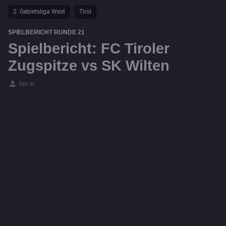
2. Gebietsliga West
Tirol
SPIELBERICHT RUNDE 21
Spielbericht: FC Tiroler
Zugspitze vs SK Wilten
person
fan.at