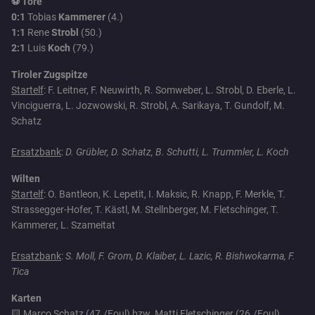
⚽ Tore
0:1
Tobias
Kammerer
(4.)
1:1
Rene
Strobl
(50.)
2:1
Luis
Koch
(79.)
Tiroler Zugspitze
Startelf
: F. Leitner, F. Neuwirth, R. Somweber, L. Strobl, D. Eberle, L.
Vinciguerra, L. Jozwowski, R. Strobl, A. Sarikaya, T. Gundolf, M.
Schatz
Ersatzbank
:
D. Grübler, D. Schatz, B. Schutti, L. Trummler, L. Koch
Wilten
Startelf
: O. Bantleon, K. Lepetit, I. Maksic, R. Knapp, F. Merkle, T.
Strassegger-Hofer, T. Kästl, M. Stellnberger, M. Fletschinger, T.
Kammerer, L. Szameitat
Ersatzbank
:
S. Moll, F. Grom, D. Klaiber, L. Lazic, R. Bishwokarma, F.
Tica
Karten
🟨 Marco Schatz (47./Foul) bzw. Matti Fletschinger (26./Foul),