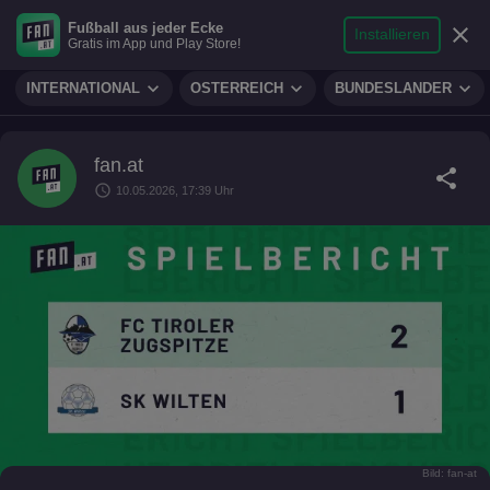
search
micro
person
Fußball aus jeder Ecke
sports_soccer
expand_more
close
FUSSBALL
Installieren
Gratis im App und Play Store!
Suche
Reporter
Login
expand_more
expand_more
expand_more
INTERNATIONAL
ÖSTERREICH
BUNDESLÄNDER
fan.at
share
schedule
10.05.2026, 17:39 Uhr
Bild: fan-at