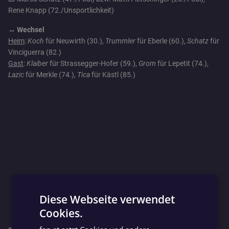
Rene Knapp (72./Unsportlichkeit)
↔️ Wechsel
Heim
:
Koch
für Neuwirth (30.),
Trummler
für Eberle (60.),
Schatz
für
Vinciguerra (82.)
Gast
:
Klaiber
für Strassegger-Hofer (59.),
Grom
für Lepetit (74.),
Lazic
für Merkle (74.),
Tica
für Kästl (85.)
Diese Webseite verwendet
Cookies.
GERMAN