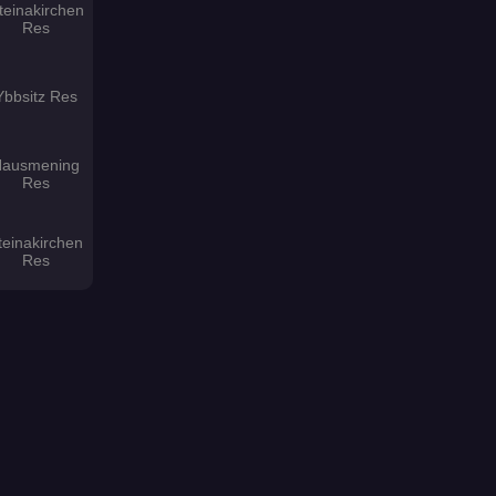
teinakirchen
Res
Ybbsitz Res
Hausmening
Res
teinakirchen
Res