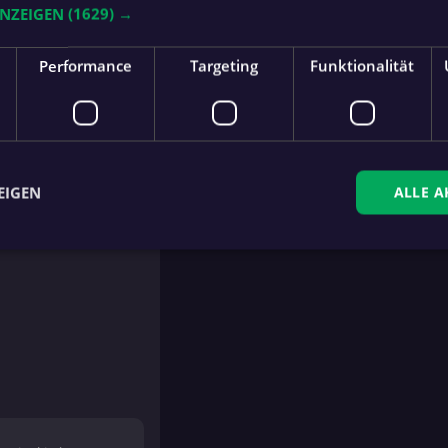
ANZEIGEN
(1629) →
Performance
Targeting
Funktionalität
nner
für Luger (61.)
6.)
EIGEN
ALLE A
ingt erforderlich
Performance
Targeting
Funktionalität
Unklassifi
che Cookies ermöglichen wesentliche Kernfunktionen der Website wie die Benutzeran
ne die unbedingt erforderlichen Cookies kann die Website nicht ordnungsgemäß ver
Anbieter
/
Domäne
.fan.at