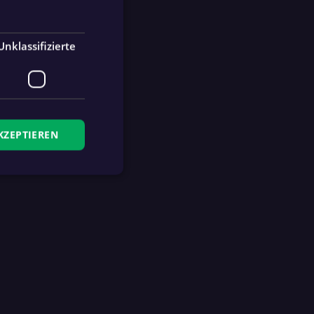
Unklassifizierte
KZEPTIEREN
zierte
meldung und die
wendet werden.
Ablaufdatum
Beschreibung
4 Wochen 2
This cookie is used by
Tage
fan.at to remember logged
in users.