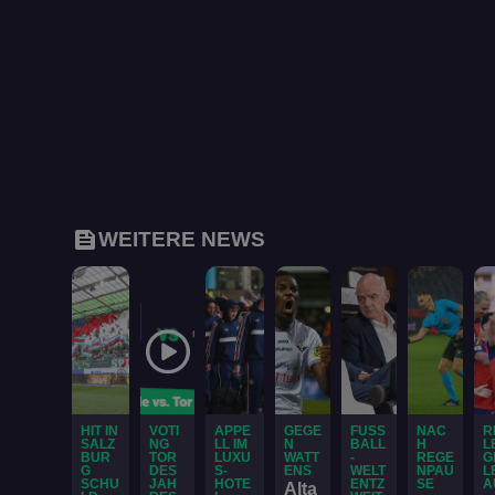
__cf_bm
browser_id
feed
WEITERE NEWS
HIT IN
VOTI
APPE
GEGE
FUSS
NAC
R
SALZ
NG
LL IM
N
BALL
H
L
BUR
TOR
LUXU
WATT
-
REGE
G
G
DES
S-
ENS
WELT
NPAU
L
SCHU
JAH
HOTE
ENTZ
SE
A
Alta