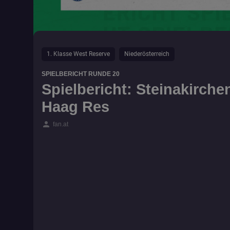
1. Klasse West Reserve
Niederösterreich
SPIELBERICHT RUNDE 20
Spielbericht: Steinakirche
Haag Res
person
fan.at