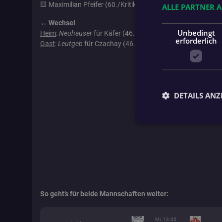
🟨 Maximilian Pfeifer (60./Kritik)
ALLE PARTNER 
↔️ Wechsel
Unbedingt
Heim
:
Neuhauser
für Käfer (46.),
Zeller
für Khanjeri (46.),
Gi
erforderlich
Gast
:
Leutgeb
für Czachay (46.),
Kimeswenger
für Maiss (4
DETAILS ANZ
Unbed
Unbedingt erforderli
Kontoverwaltung. Oh
Name
So geht’s für beide Mannschaften weiter:
fanat_access_token
Mi. 13.05.