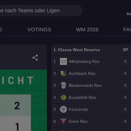
Re
E
VOTINGS
WM 2026
FA
1. Klasse West Reserve
SP
share
1
Allhartsberg Res
0
2
Aschbach Res
0
3
Blindenmarkt Res
0
4
Euratsfeld Res
0
5
Ferschnitz
0
6
Grein Res
0