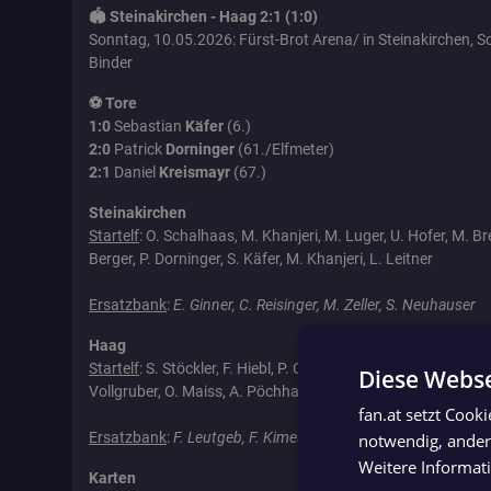
🏟️ Steinakirchen - Haag 2:1 (1:0)
Sonntag, 10.05.2026: Fürst-Brot Arena/ in Steinakirchen, Schi
Binder
⚽ Tore
1:0
Sebastian
Käfer
(6.)
2:0
Patrick
Dorninger
(61./Elfmeter)
2:1
Daniel
Kreismayr
(67.)
Steinakirchen
Startelf
: O. Schalhaas, M. Khanjeri, M. Luger, U. Hofer, M. Br
Berger, P. Dorninger, S. Käfer, M. Khanjeri, L. Leitner
Ersatzbank
:
E. Ginner, C. Reisinger, M. Zeller, S. Neuhauser
Haag
Startelf
: S. Stöckler, F. Hiebl, P. Czachay, F. Hochstöger, M. Pf
Diese Webse
Vollgruber, O. Maiss, A. Pöchhacker, S. Zeitlhofer, P. Putzgr
fan.at setzt Cook
Ersatzbank
:
F. Leutgeb, F. Kimeswenger, C. Knopp
notwendig, andere
Weitere Informat
Karten