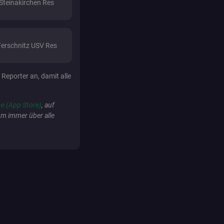
Steinakirchen Res
anner
.fan.at
Ferschnitz USV Res
_teaser_shown
.fan.at
 Reporter an, damit alle
sockets.fan.at
e (App Store)
, auf
.xplosion.de
um immer über alle
HAProxy Technologies LLC
.eyeota.net