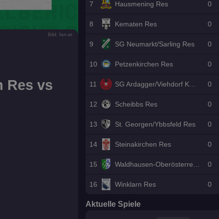
7
Hausmening Res
0
8
Kematen Res
0
Bild: fan-at
9
SG Neumarkt/Sarling Res
0
10
Petzenkirchen Res
0
n Res vs
11
SG Ardagger/Viehdorf KM II Res
0
12
Scheibbs Res
0
13
St. Georgen/Ybbsfeld Res
0
14
Steinakirchen Res
0
15
Waldhausen-Oberösterreich/Gloxwald Res
0
16
Winklarn Res
0
Aktuelle Spiele