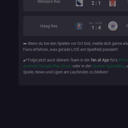
Winklarn Res
2 : 1
fanat_show_app_b
Do. 14.05.
Haag Res
1 : 4
fanat_bettinggame
➡️ Wenn du bei den Spielen vor Ort bist, melde dich gerne als
io
Fans erfahren, was gerade LIVE am Spielfeld passiert!
✔️ Folge jetzt auch deinem Team in der
fan.at App
für's
iPhon
pid_signature
Android (Google Play Store)
oder in der
Huawei AppGallery
, 
Spiele, News und Ligen am Laufenden zu bleiben!
SERVERID