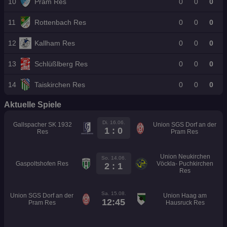
10
Pram Res
0
0
0
11
Rottenbach Res
0
0
0
12
Kallham Res
0
0
0
13
Schlüßlberg Res
0
0
0
14
Taiskirchen Res
0
0
0
Aktuelle Spiele
Di. 16.06.
Gallspacher SK 1932
Union SGS Dorf an der
1 : 0
Res
Pram Res
Union Neukirchen
So. 14.06.
Gaspoltshofen Res
Vöckla- Puchkirchen
2 : 1
Res
Sa. 15.08.
Union SGS Dorf an der
Union Haag am
12:45
Pram Res
Hausruck Res