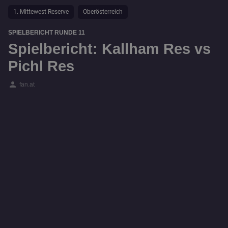
1. Mittewest Reserve
Oberösterreich
SPIELBERICHT RUNDE 11
Spielbericht: Kallham Res vs
Pichl Res
person
fan.at