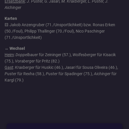
Ersatzbank
:
J. Puster, G. Jasari, M. Kraxberger, L. Puster, J.
Aichinger
Karten
🟨 Jakob Anzengruber (71./Unsportlichkeit) bzw. Ronas Erken
(50./Foul), Philipp Thallinger (70./Foul), Nico Paschinger
(71./Unsportlichkeit)
↔️ Wechsel
Heim
:
Doppelbauer
für Zeininger (57.),
Wolfesberger
für Kisacik
(75.),
Voraberger
für Pritz (82.)
Gast
:
Kraxberger
für Huskic (46.),
Jasari
für Sousa Oliveira (46.),
Puster
für Rexha (58.),
Puster
für Spadinger (75.),
Aichinger
für
Kargl (79.)