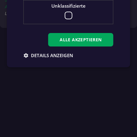
Unklassifizierte
AppGallery
, um immer über alle Spiele, News und Ligen am
Laufenden zu bleiben!
ALLE AKZEPTIEREN
DETAILS ANZEIGEN