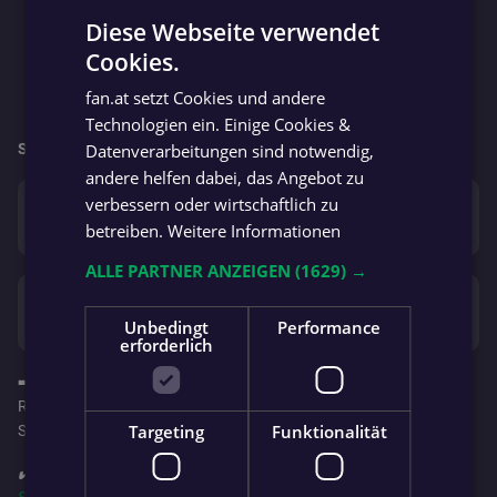
Diese Webseite verwendet
Cookies.
GERMAN
fan.at setzt Cookies und andere
GERMAN
Technologien ein. Einige Cookies &
Datenverarbeitungen sind notwendig,
So geht’s für beide Mannschaften weiter:
andere helfen dabei, das Angebot zu
verbessern oder wirtschaftlich zu
So. 02.11.
Schlüßlberg Res
Kallham Res
0 : 3
betreiben.
Weitere Informationen
ALLE PARTNER ANZEIGEN
(1629) →
So. 02.11.
Pichl Res
Frankenburg Res
1 : 3
Unbedingt
Performance
erforderlich
➡️ Wenn du bei den Spielen vor Ort bist, melde dich gerne als
Reporter an, damit alle Fans erfahren, was gerade LIVE am
Targeting
Funktionalität
Spielfeld passiert!
✔️ Folge jetzt auch deinem Team in der
fan.at App
für's
iPhone (App
Store)
, auf
Android (Google Play Store)
oder in der
Huawei