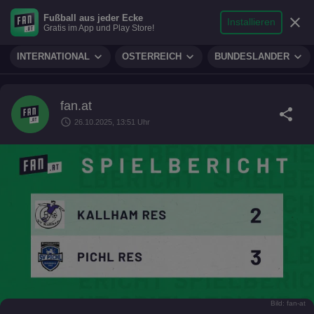
search
micro
person
Fußball aus jeder Ecke
sports_soccer
expand_more
close
FUSSBALL
Installieren
Gratis im App und Play Store!
Suche
Reporter
Login
expand_more
expand_more
expand_more
INTERNATIONAL
ÖSTERREICH
BUNDESLÄNDER
fan.at
share
schedule
26.10.2025, 13:51 Uhr
Bild: fan-at