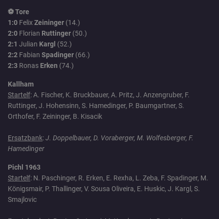
⚽ Tore
1:0
Felix
Zeininger
(14.)
2:0
Florian
Ruttinger
(50.)
2:1
Julian
Kargl
(52.)
2:2
Fabian
Spadinger
(66.)
2:3
Ronas
Erken
(74.)
Kallham
Startelf
: A. Fischer, K. Bruckbauer, A. Pritz, J. Anzengruber, F.
Ruttinger, J. Hohensinn, S. Hamedinger, P. Baumgartner, S.
Orthofer, F. Zeininger, B. Kisacik
Ersatzbank
:
J. Doppelbauer, D. Voraberger, M. Wolfesberger, F.
Hamedinger
Pichl 1963
Startelf
: N. Paschinger, R. Erken, E. Rexha, L. Zeba, F. Spadinger, M.
Königsmair, P. Thallinger, V. Sousa Oliveira, E. Huskic, J. Kargl, S.
Smajlovic