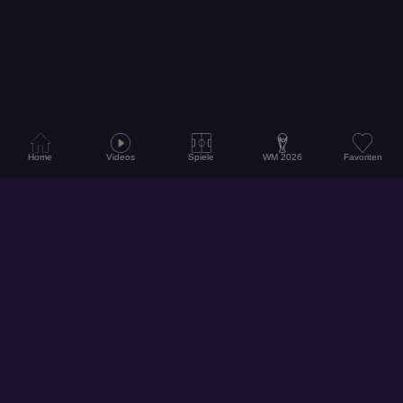
Home
Videos
Spiele
WM 2026
Favoriten
© 2026
Hol dir unsere App für ein noch besseres Erlebnis!