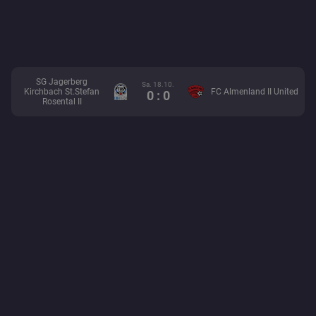
SG Jagerberg
Sa. 18.10.
Kirchbach St.Stefan
FC Almenland II United
0 : 0
Rosental II