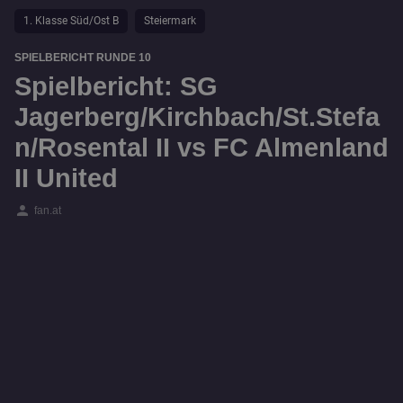
1. Klasse Süd/Ost B
Steiermark
SPIELBERICHT RUNDE 10
Spielbericht: SG
Jagerberg/Kirchbach/St.Stefa
n/Rosental II vs FC Almenland
II United
person
fan.at