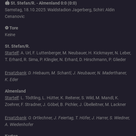
🏟️ St. Stefan/R. - Almenland 0:0 (0:0)
Samstag, 18.10.2025: Waldstadion Jagerberg, Schiri: Aldin
Cenanovic
⚽ Tore
Keine
St. Stefan/R.
Startelf
: A. Url, F. Luttenberger, M. Neubauer, H. Kickmayer, N. Leber,
T. Erhard, R. Sima, P. Klingler, N. Erhard, D. Hirschmann, P. Glieder
Ersatzbank
:
D. Hiebaum, M. Schantl, J. Neubauer, N. Maderthaner,
K. Eder
Almenland
Startelf
: L. Tödtling, L. Hütter, K. Reiterer, S. Wild, M. Mandl, K.
Zoehrer, F. Stradner, J. Göbel, B. Pichler, J. Übelleitner, M. Lackner
Ersatzbank
:
O. Ortlechner, J. Feiertag, T. Höfer, J. Harrer, S. Wiedner,
A. Wiedenhofer
Karten