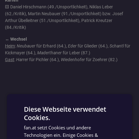
🟨 Daniel Hirschmann (49./Unsportlichkeit), Niklas Leber
(62./Kritik), Martin Neubauer (91./Unsportlichkeit) bzw. Josef
Arthur Übelleitner (51./Unsportlichkeit), Patrick Kreutzer
(84./Kritik)
↔️ Wechsel
Heim
:
Neubauer
für Erhard (64.),
Eder
für Glieder (64.),
Schantl
für
Kickmayer (64.),
Maderthaner
für Leber (87.)
Gast
:
Harrer
für Pichler (64.),
Wiedenhofer
für Zoehrer (82.)
Diese Webseite verwendet
Cookies.
GERMAN
fan.at setzt Cookies und andere
GERMAN
Technologien ein. Einige Cookies &