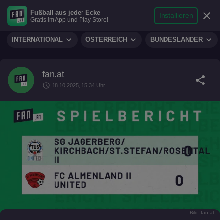
search
micro
person
Fußball aus jeder Ecke
sports_soccer
expand_more
close
FUSSBALL
Installieren
Gratis im App und Play Store!
Suche
Reporter
Login
expand_more
expand_more
expand_more
INTERNATIONAL
ÖSTERREICH
BUNDESLÄNDER
fan.at
share
schedule
18.10.2025, 15:34 Uhr
Bild: fan-at