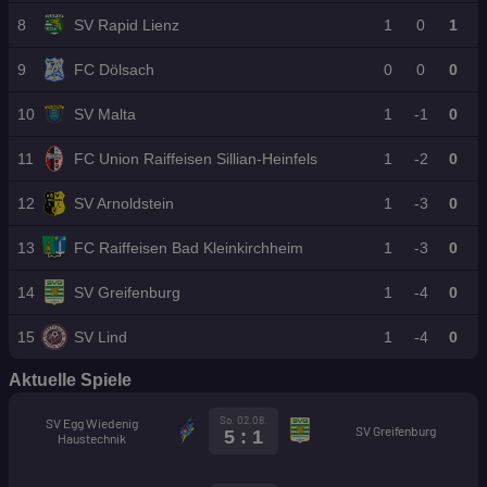
n
si
8
SV Rapid Lienz
1
0
1
c
h
9
FC Dölsach
0
0
0
10
SV Malta
1
-1
0
11
FC Union Raiffeisen Sillian-Heinfels
1
-2
0
12
SV Arnoldstein
1
-3
0
13
FC Raiffeisen Bad Kleinkirchheim
1
-3
0
14
SV Greifenburg
1
-4
0
15
SV Lind
1
-4
0
Aktuelle Spiele
So. 02.08.
SV Egg Wiedenig
SV Greifenburg
5 : 1
Haustechnik