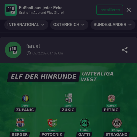
search
micro
person
Fußball aus jeder Ecke
sports_soccer
expand_more
close
FUSSBALL
Installieren
Gratis im App und Play Store!
Suche
Reporter
Login
expand_more
expand_more
expand_more
INTERNATIONAL
ÖSTERREICH
BUNDESLÄNDER
fan.at
share
schedule
05.12.2024, 17:02 Uhr