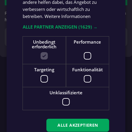
andere helfen dabei, das Angebot zu
verbessern oder wirtschaftlich zu
PS: Wenn dein Verein noch nicht auf
fan.at
aktiv ist, melde ihn doch
betreiben.
Weitere Informationen
hier an
https://fan.at/deinverein
.
ALLE PARTNER ANZEIGEN
(1629) →
error_outline
Dieses Voting ist
bereits beendet
.
Unbedingt
Performance
erforderlich
Targeting
Funktionalität
Unklassifizierte
ALLE AKZEPTIEREN