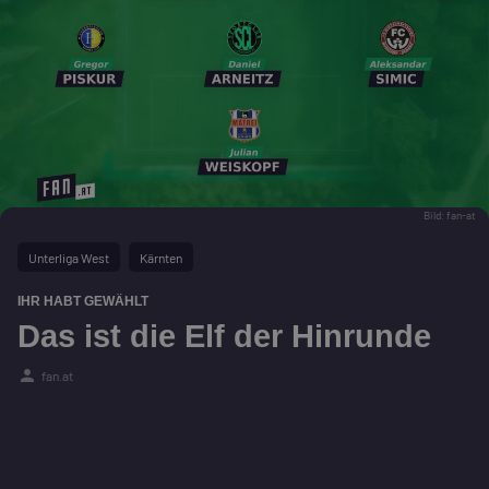
Bild: fan-at
Unterliga West
Kärnten
IHR HABT GEWÄHLT
Das ist die Elf der Hinrunde
person
fan.at