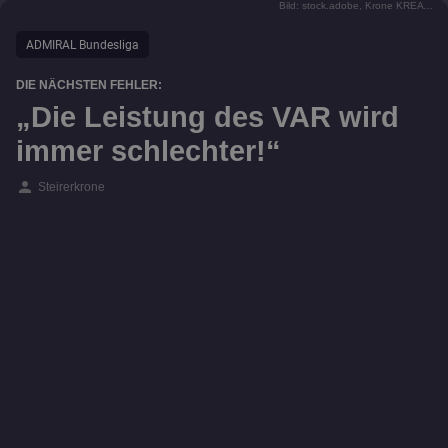
Bild: stock.adobe, Krone KREATIV
ADMIRAL Bundesliga
DIE NÄCHSTEN FEHLER:
„Die Leistung des VAR wird
immer schlechter!“
person
Steirerkrone