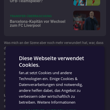
ÖFB-Teamspieler?
TRANSFER-ÜBERRASCHUNG
Barcelona-Kapitän vor Wechsel
zum FC Liverpool
Was mich an der Szene aber noch mehr verwundert hat, war, dass
die Ausführung nicht regelkonform war! Von beiden Teams waren
Spieler vorm Schuss bereits im Strafraum. Da hätte der VAR
Diese Webseite verwendet
eingreifen müssen und der Elfer wäre zu wiederholen gewesen.
Cookies.
Keiner weiß, ob er noch einmal getroffen hätte. Das war der
GERMAN
Knackpunkt in diesem Spiel. Auch die Gelb-Rote für Petar Filipovic
fan.at setzt Cookies und andere
GERMAN
verstehe ich nicht. Auch, wenn ich nicht genau weiß, was er gesagt
Technologien ein. Einige Cookies &
hat: Ein routinierter Schiedsrichter hätte in so einer hektischen
Datenverarbeitungen sind notwendig,
Phase deutlich mehr Fingerspitzengefühl gehabt.
andere helfen dabei, das Angebot zu
Leistung wird immer schlechter!
verbessern oder wirtschaftlich zu
Früher hätte ein Schiri nach so einer Leistung wie jetzt fünf bis
betreiben.
Weitere Informationen
sechs Wochen Pause gehabt. In das „Projekt VAR“ wird viel Geld