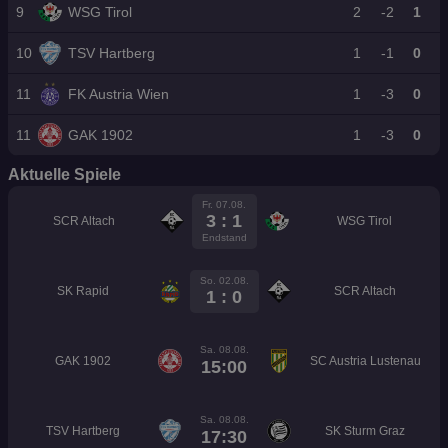
9
WSG Tirol
2
-2
1
10
TSV Hartberg
1
-1
0
11
FK Austria Wien
1
-3
0
11
GAK 1902
1
-3
0
Aktuelle Spiele
Fr. 07.08.
3 : 1
SCR Altach
WSG Tirol
Endstand
So. 02.08.
SK Rapid
SCR Altach
1 : 0
Sa. 08.08.
GAK 1902
SC Austria Lustenau
15:00
Sa. 08.08.
TSV Hartberg
SK Sturm Graz
17:30