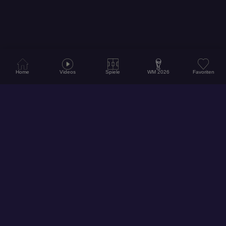
Home
Videos
Spiele
WM 2026
Favoriten
© 2026
Hol dir unsere App für ein noch besseres Erlebnis!